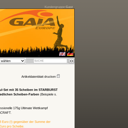
Kundengruppe:
Gast
Artikeldatenblatt drucken
ul-S
et mit 35 Scheiben im STARBURST
edlichen Scheiben-Farben
(Beispiele s.
essionelle 175g Ultimate Wettkampf
ISCRAFT.
8 Euro (!) gegenüber der Summe der
Euro pro Scheibe.