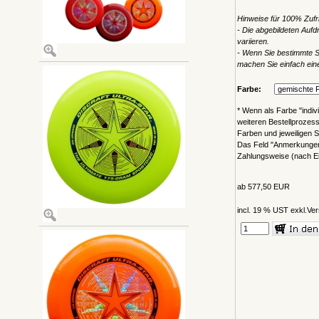
H
inweise für 100% Zufr
- Die abgebildeten Aufd
variieren.
- W
enn Sie bestimmte S
machen Sie einfach ein
Farbe:
* Wenn als Farbe "indivi
weiteren Bestellprozes
Farben und jeweiligen 
Das Feld "Anmerkungen"
Zahlungsweise (nach Ei
ab 577,50 EUR
incl. 19 % UST exkl.
Ver