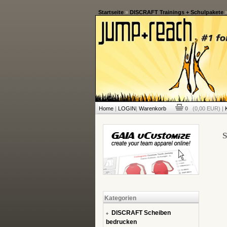
Startseite
»
DISCRAFT Trainings + Schulpakete
Home
|
LOGIN
|
Warenkorb
0
(0,00 EUR) |
S
Kategorien
DISCRAFT Scheiben
bedrucken