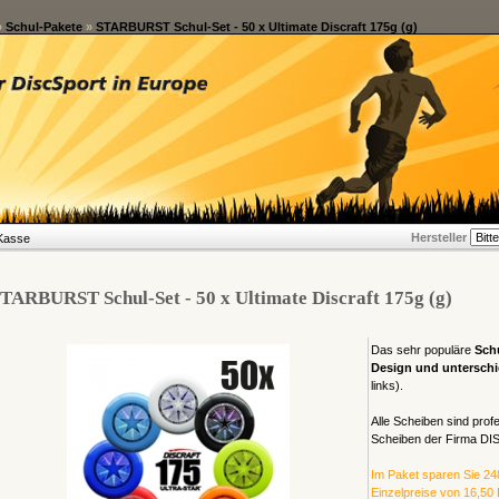
»
Schul-Pakete
»
STARBURST Schul-Set - 50 x Ultimate Discraft 175g (g)
Hersteller
Kasse
TARBURST Schul-Set - 50 x Ultimate Discraft 175g (g)
Das sehr populäre
Sch
Design und unterschi
links).
Alle Scheiben sind prof
Scheiben der Firma D
Im Paket sparen Sie 24
Einzelpreise von 16,50 