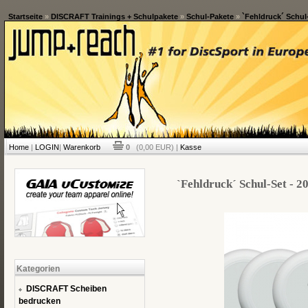
Startseite
»
DISCRAFT Trainings + Schulpakete
»
Schul-Pakete
»
`Fehldruck´ Schul-
Home
|
LOGIN
|
Warenkorb
0
(0,00 EUR) |
Kasse
`Fehldruck´ Schul-Set - 2
Kategorien
DISCRAFT Scheiben
bedrucken