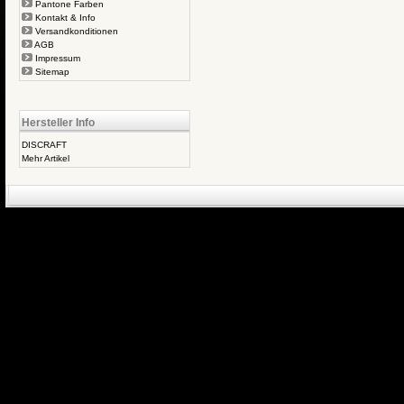
Pantone Farben
Kontakt & Info
Versandkonditionen
AGB
Impressum
Sitemap
Hersteller Info
DISCRAFT
Mehr Artikel
eCommerce Engin
P