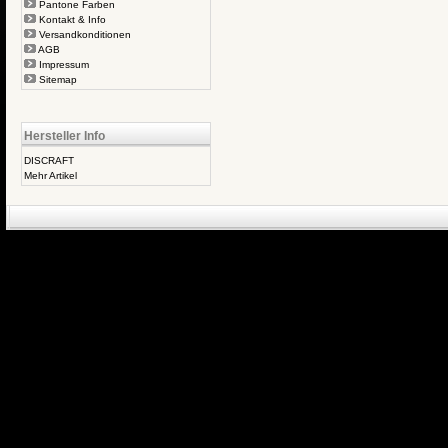
Pantone Farben
Kontakt & Info
Versandkonditionen
AGB
Impressum
Sitemap
Hersteller Info
DISCRAFT
Mehr Artikel
eCommerce Engin
P