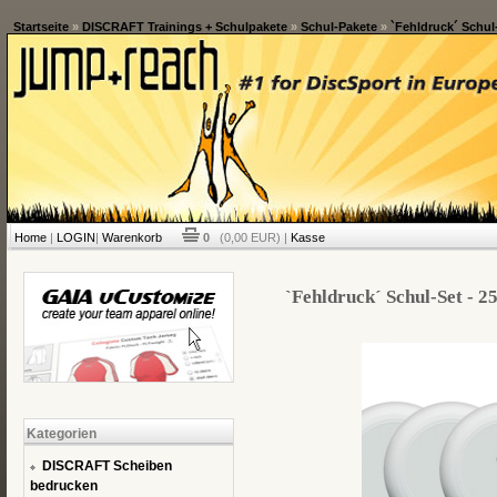
Startseite
»
DISCRAFT Trainings + Schulpakete
»
Schul-Pakete
»
`Fehldruck´ Schul-
Home
|
LOGIN
|
Warenkorb
0
(0,00 EUR) |
Kasse
`Fehldruck´ Schul-Set - 2
Kategorien
DISCRAFT Scheiben
bedrucken