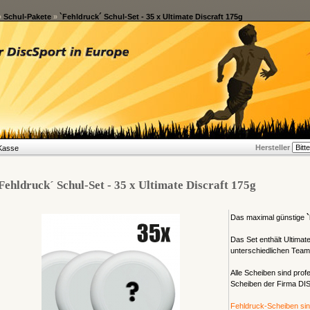
»
Schul-Pakete
»
`Fehldruck´ Schul-Set - 35 x Ultimate Discraft 175g
Hersteller
Kasse
Fehldruck´ Schul-Set - 35 x Ultimate Discraft 175g
Das maximal günstige
`
Das Set enthält Ultimat
unterschiedlichen Team
Alle Scheiben sind prof
Scheiben der Firma D
Fehldruck-Scheiben sind 