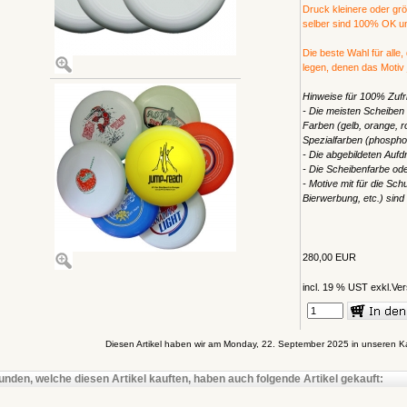
Druck kleinere oder gr
selber sind 100% OK und
Die beste Wahl für alle,
legen, denen das Motiv j
Hinweise für 100% Zufri
- Die meisten Scheiben
Farben (gelb, orange, ro
Spezialfarben (phosphor
- Die abgebildeten Aufdr
- Die Scheibenfarbe od
- Motive mit für die Sch
Bierwerbung, etc.) sind 
280,00 EUR
incl. 19 % UST exkl.
Ver
Diesen Artikel haben wir am Monday, 22. September 2025 in unseren 
unden, welche diesen Artikel kauften, haben auch folgende Artikel gekauft: