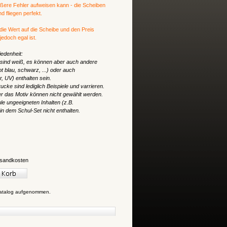
ößere Fehler aufweisen kann - die Scheiben
 fliegen perfekt.
 die Wert auf die Scheibe und den Preis
edoch egal ist.
edenheit:
 sind weiß, es können aber auch andere
t blau, schwarz, ...) oder auch
, UV) enthalten sein.
ucke sind lediglich Beispiele und varrieren.
er das Motiv können nicht gewählt werden.
ule ungeeigneten Inhalten (z.B.
in dem Schul-Set nicht enthalten.
sandkosten
Katalog aufgenommen.