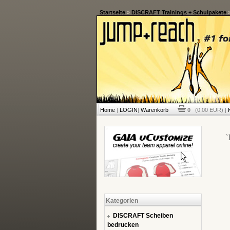
Startseite
»
DISCRAFT Trainings + Schulpakete
Home
|
LOGIN
|
Warenkorb
0
(0,00 EUR) |
`
Kategorien
DISCRAFT Scheiben
bedrucken