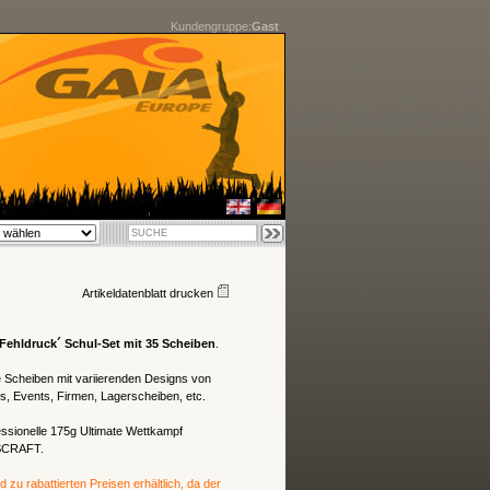
Kundengruppe:
Gast
Artikeldatenblatt drucken
Fehldruck´ Schul-Set mit 35 Scheiben
.
e Scheiben mit variierenden Designs von
s, Events, Firmen, Lagerscheiben, etc.
essionelle 175g Ultimate Wettkampf
ISCRAFT.
zu rabattierten Preisen erhältlich, da der