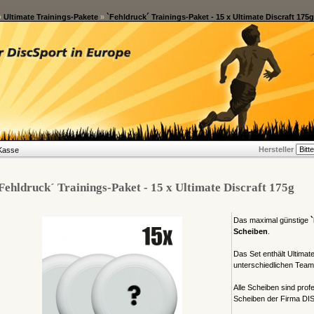
»
Ultimate Trainings-Pakete
»
`Fehldruck´ Trainings-Paket - 15 x Ultimate Discraft 175g
Hersteller
Kasse
Fehldruck´ Trainings-Paket - 15 x Ultimate Discraft 175g
Das maximal günstige
`
Scheiben
.
Das Set enthält Ultimat
unterschiedlichen Team
Alle Scheiben sind prof
Scheiben der Firma D