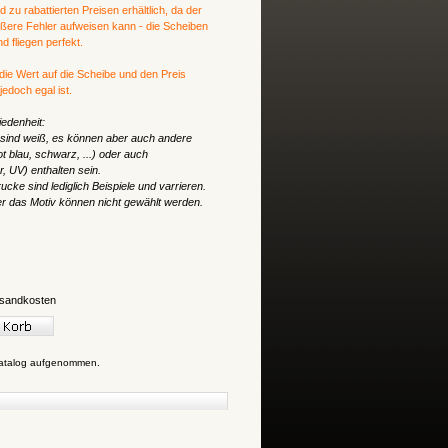
zu rabattierten Preisen erhältlich, da der
ößere Fehler aufweisen kann - die Scheiben
 fliegen perfekt.
 die Wert auf die Scheibe und den Preis
edoch egal ist.
edenheit:
 sind weiß, es können aber auch andere
t blau, schwarz, ...) oder auch
, UV) enthalten sein.
ucke sind lediglich Beispiele und varrieren.
er das Motiv können nicht gewählt werden.
sandkosten
Katalog aufgenommen.