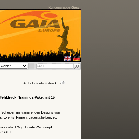
Kundengruppe:
Gast
Artikeldatenblatt drucken
Fehldruck´ Trainings-Paket mit 15
e Scheiben mit variierenden Designs von
s, Events, Firmen, Lagerscheiben, etc.
essionelle 175g Ultimate Wettkampf
ISCRAFT.