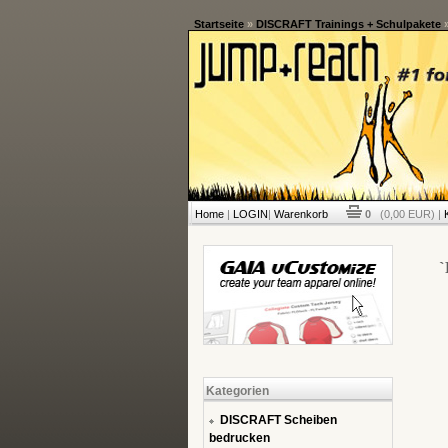
Startseite
»
DISCRAFT Trainings + Schulpakete
Home
|
LOGIN
|
Warenkorb
0
(0,00 EUR) |
`
Kategorien
DISCRAFT Scheiben
bedrucken