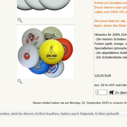
Fehldruck-Scheiben sind 
Druck kleinere oder gr
selber sind 100% OK und
Die beste Wahl für alle,
legen, denen das Motiv j
Hinweise für 100% Zufri
- Die meisten Scheiben
Farben (gelb, orange, ro
Spezialfarben (phosphor
- Die abgebildeten Aufdr
- Die Scheibenfarbe od
120,00 EUR
incl. 19 % UST exkl.
Ver
Diesen Artikel haben wir am Monday, 22. September 2025 in unseren 
unden, welche diesen Artikel kauften, haben auch folgende Artikel gekauft: