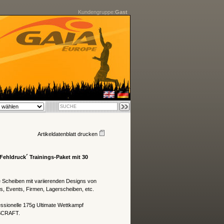
Kundengruppe:
Gast
Artikeldatenblatt drucken
`Fehldruck´
Trainings-Paket
mit 30
e Scheiben mit variierenden Designs von
s, Events, Firmen, Lagerscheiben, etc.
essionelle 175g Ultimate Wettkampf
ISCRAFT.