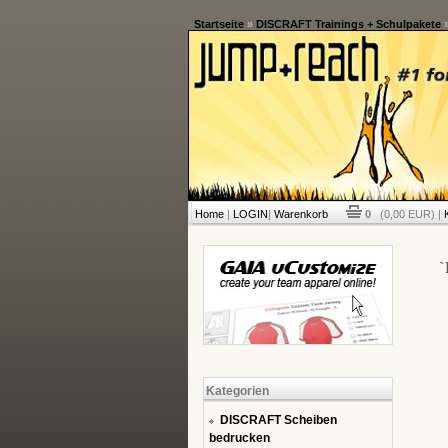
Startseite
»
DISCRAFT Trainings + Schulpakete
Home
|
LOGIN
|
Warenkorb
0
(0,00 EUR) |
`
Kategorien
DISCRAFT Scheiben
bedrucken