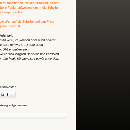
zu rabattierten Preisen erhältlich, da der
ößere Fehler aufweisen kann - die Scheiben
 fliegen perfekt.
 die Wert auf die Scheibe und den Preis
edoch egal ist.
edenheit:
 sind weiß, es können aber auch andere
t blau, schwarz, ...) oder auch
, UV) enthalten sein.
ucke sind lediglich Beispiele und varrieren.
er das Motiv können nicht gewählt werden.
sandkosten
Katalog aufgenommen.