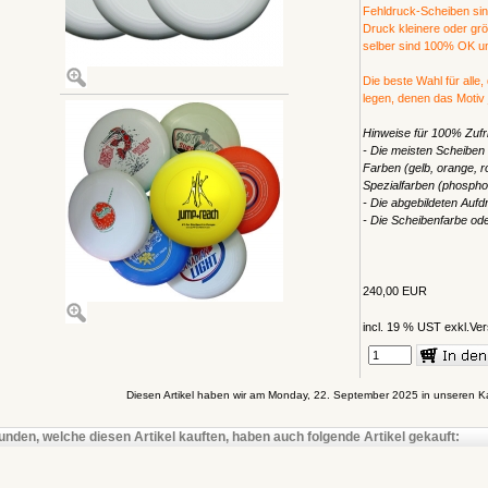
Fehldruck-Scheiben sind 
Druck kleinere oder gr
selber sind 100% OK und
Die beste Wahl für alle,
legen, denen das Motiv j
Hinweise für 100% Zufri
- Die meisten Scheiben
Farben (gelb, orange, ro
Spezialfarben (phosphor
- Die abgebildeten Aufdr
- Die Scheibenfarbe od
240,00 EUR
incl. 19 % UST exkl.
Ver
Diesen Artikel haben wir am Monday, 22. September 2025 in unseren 
unden, welche diesen Artikel kauften, haben auch folgende Artikel gekauft: