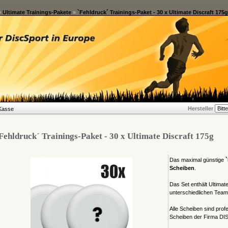
»
Ultimate Trainings-Pakete
»
`Fehldruck´ Trainings-Paket - 30 x Ultimate Discraft 175g
Hersteller
Kasse
Fehldruck´ Trainings-Paket - 30 x Ultimate Discraft 175g
Das maximal günstige
Scheiben
.
Das Set enthält Ultimat
unterschiedlichen Team
Alle Scheiben sind prof
Scheiben der Firma D