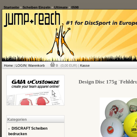
Startseite
»
Scheiben Einzeln
»
Ultimate
»
0598
Home
|
LOGIN
|
Warenkorb
0
(0,00 EUR) |
Kasse
Design Disc 175g `Fehldru
Kategorien
DISCRAFT Scheiben
bedrucken