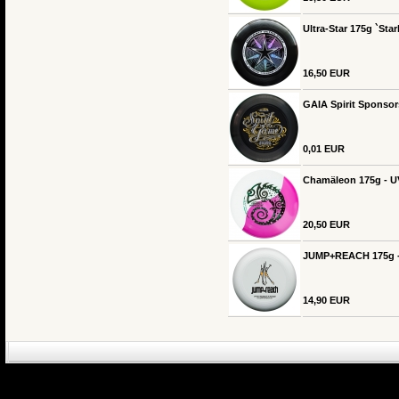
Ultra-Star 175g `Sta
16,50 EUR
GAIA Spirit Sponsor
0,01 EUR
Chamäleon 175g - U
20,50 EUR
JUMP+REACH 175g -
14,90 EUR
eCommerce Engin
P