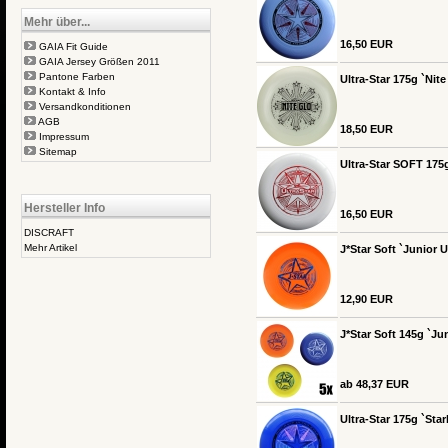
Mehr über...
16,50 EUR
GAIA Fit Guide
GAIA Jersey Größen 2011
Pantone Farben
Ultra-Star 175g `Nit
Kontakt & Info
Versandkonditionen
AGB
18,50 EUR
Impressum
Sitemap
Ultra-Star SOFT 175g
Hersteller Info
16,50 EUR
DISCRAFT
Mehr Artikel
J*Star Soft `Junior 
12,90 EUR
J*Star Soft 145g `Jun
ab 48,37 EUR
Ultra-Star 175g `Star