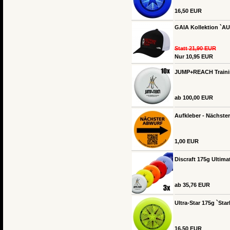
16,50 EUR
GAIA Kollektion `AU
Statt 21,90 EUR
Nur 10,95 EUR
JUMP+REACH Training
ab 100,00 EUR
Aufkleber - Nächste
1,00 EUR
Discraft 175g Ultimat
ab 35,76 EUR
Ultra-Star 175g `Star
16,50 EUR