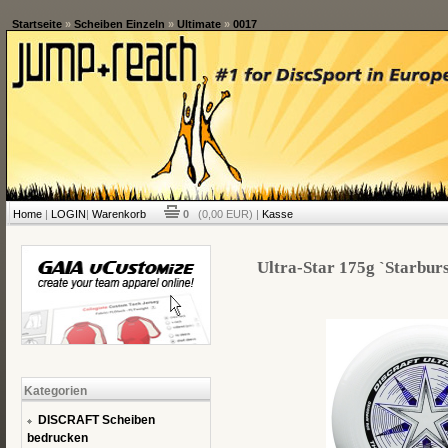
Startseite
»
Scheiben Einzeln
»
Ultimate
»
0017
Home
|
LOGIN
|
Warenkorb
0
(0,00 EUR) |
Kasse
Ultra-Star 175g `Starburs
Kategorien
DISCRAFT Scheiben
bedrucken