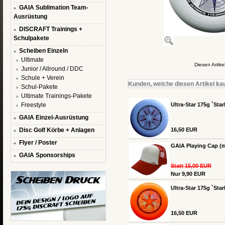
GAIA Sublimation Team-
Ausrüstung
DISCRAFT Trainings +
Schulpakete
Scheiben Einzeln
Ultimate
Diesen Artik
Junior / Allround / DDC
Schule + Verein
Kunden, welche diesen Artikel kau
Schul-Pakete
Ultimate Trainings-Pakete
Freestyle
Ultra-Star 175g `Star
GAIA Einzel-Ausrüstung
Disc Golf Körbe + Anlagen
16,50 EUR
Flyer / Poster
GAIA Playing Cap (m
GAIA Sponsorships
Statt 15,00 EUR
Nur 9,90 EUR
Ultra-Star 175g `Star
16,50 EUR