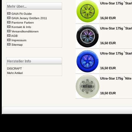
Ultra-Star 175g `Star
Mehr über...
GAIA Fit Guide
16,50 EUR
GAIA Jersey Größen 2011
Pantone Farben
Kontakt & Info
Ultra-Star 175g `Sta
Versandkonditionen
AGB
Impressum
16,50 EUR
Sitemap
Ultra-Star 175g `Star
Hersteller Info
16,50 EUR
DISCRAFT
Mehr Artikel
Ultra-Star 175g `Nit
18,50 EUR
eCommerce Engin
P