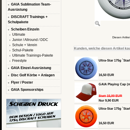
GAIA Sublimation Team-
Ausrüstung
DISCRAFT Trainings +
Schulpakete
Scheiben Einzeln
Ultimate
Diesen Artik
Junior / Allround / DDC
Schule + Verein
Kunden, welche diesen Artikel kau
Schul-Pakete
Ultimate Trainings-Pakete
Freestyle
Ultra-Star 175g `Star
GAIA Einzel-Ausrüstung
Disc Golf Körbe + Anlagen
16,50 EUR
Flyer / Poster
GAIA Playing Cap (m
GAIA Sponsorships
Statt 15,00 EUR
Nur 9,90 EUR
Ultra-Star 175g `Star
16,50 EUR