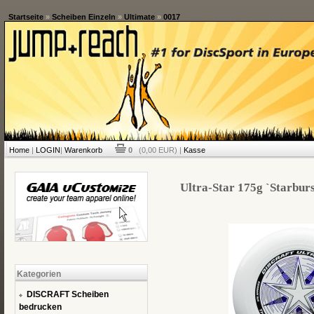
Startseite
»
Scheiben Einzeln
»
Ultimate
»
0017
Home
|
LOGIN
|
Warenkorb
0
(0,00 EUR) |
Kasse
Ultra-Star 175g `Starburs
Kategorien
DISCRAFT Scheiben
bedrucken