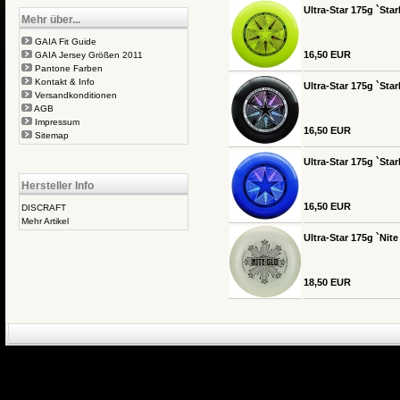
Ultra-Star 175g `Star
Mehr über...
GAIA Fit Guide
16,50 EUR
GAIA Jersey Größen 2011
Pantone Farben
Kontakt & Info
Ultra-Star 175g `Sta
Versandkonditionen
AGB
Impressum
16,50 EUR
Sitemap
Ultra-Star 175g `Star
Hersteller Info
16,50 EUR
DISCRAFT
Mehr Artikel
Ultra-Star 175g `Nit
18,50 EUR
eCommerce Engin
P