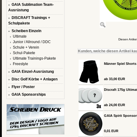
GAIA Sublimation Team-
Ausrüstung
DISCRAFT Trainings +
Schulpakete
Scheiben Einzeln
Ultimate
Diesen Artik
Junior / Allround / DDC
Schule + Verein
Kunden, welche diesen Artikel kau
Schul-Pakete
Ultimate Trainings-Pakete
Freestyle
Männer Spiel Shorts
GAIA Einzel-Ausrüstung
Disc Golf Körbe + Anlagen
ab 33,00 EUR
Flyer / Poster
Discraft 175g Ultima
GAIA Sponsorships
ab 24,00 EUR
GAIA Spirit Sponsor
0,01 EUR