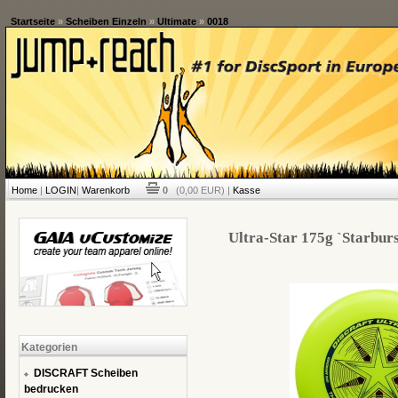
Startseite
»
Scheiben Einzeln
»
Ultimate
»
0018
Home
|
LOGIN
|
Warenkorb
0
(0,00 EUR) |
Kasse
Ultra-Star 175g `Starburst
Kategorien
DISCRAFT Scheiben
bedrucken