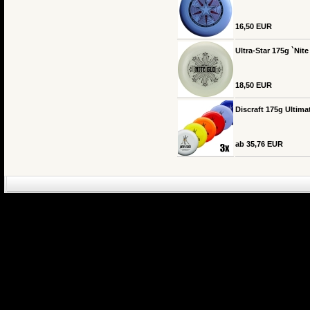
16,50 EUR
Ultra-Star 175g `Nit
18,50 EUR
Discraft 175g Ultimat
ab 35,76 EUR
eCommerce Engin
P