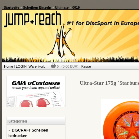
Startseite
»
Scheiben Einzeln
»
Ultimate
»
0019
Home
|
LOGIN
|
Warenkorb
0
(0,00 EUR) |
Kasse
Ultra-Star 175g `Starburs
Kategorien
DISCRAFT Scheiben
bedrucken