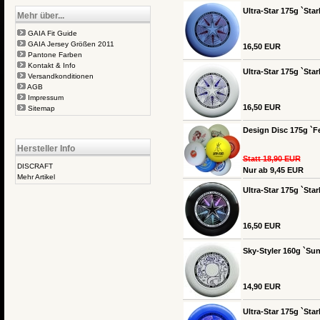
Ultra-Star 175g `Star
Mehr über...
GAIA Fit Guide
GAIA Jersey Größen 2011
16,50 EUR
Pantone Farben
Kontakt & Info
Ultra-Star 175g `Star
Versandkonditionen
AGB
Impressum
16,50 EUR
Sitemap
Design Disc 175g `Fe
Hersteller Info
Statt 18,90 EUR
DISCRAFT
Nur ab 9,45 EUR
Mehr Artikel
Ultra-Star 175g `Sta
16,50 EUR
Sky-Styler 160g `Sun
14,90 EUR
Ultra-Star 175g `Star