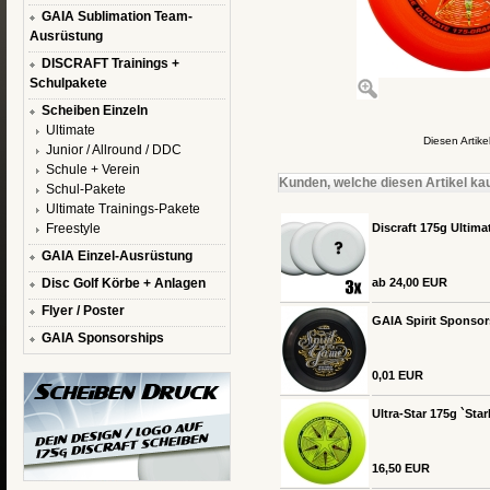
GAIA Sublimation Team-
Ausrüstung
DISCRAFT Trainings +
Schulpakete
Scheiben Einzeln
Ultimate
Diesen Artik
Junior / Allround / DDC
Schule + Verein
Kunden, welche diesen Artikel kau
Schul-Pakete
Ultimate Trainings-Pakete
Freestyle
Discraft 175g Ultima
GAIA Einzel-Ausrüstung
Disc Golf Körbe + Anlagen
ab 24,00 EUR
Flyer / Poster
GAIA Spirit Sponsor
GAIA Sponsorships
0,01 EUR
Ultra-Star 175g `Star
16,50 EUR