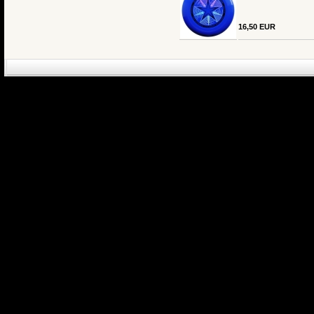
16,50 EUR
eCommerce Engin
P