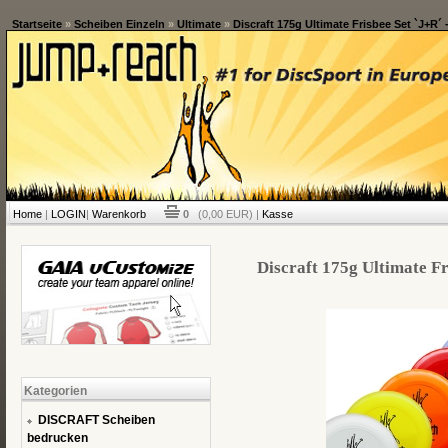
Startseite
»
Scheiben Einzeln
»
Ultimate
»
Discraft 175g Ultimate Frisbee Set `J+R´ 
Home
|
LOGIN
|
Warenkorb
0
(0,00 EUR) |
Kasse
Discraft 175g Ultimate Fr
Kategorien
DISCRAFT Scheiben
bedrucken