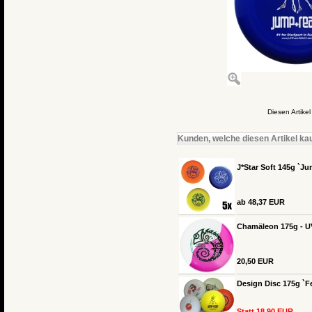
Diesen Artik
Kunden, welche diesen Artikel kau
J*Star Soft 145g `Jun
ab 48,37 EUR
Chamäleon 175g - U
20,50 EUR
Design Disc 175g `Fe
Statt 18,90 EUR