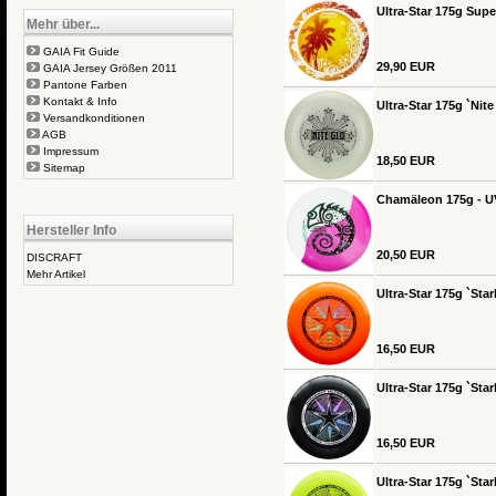
Ultra-Star 175g Sup
Mehr über...
GAIA Fit Guide
29,90 EUR
GAIA Jersey Größen 2011
Pantone Farben
Kontakt & Info
Ultra-Star 175g `Nit
Versandkonditionen
AGB
Impressum
18,50 EUR
Sitemap
Chamäleon 175g - U
Hersteller Info
20,50 EUR
DISCRAFT
Mehr Artikel
Ultra-Star 175g `Star
16,50 EUR
Ultra-Star 175g `Sta
16,50 EUR
Ultra-Star 175g `Star