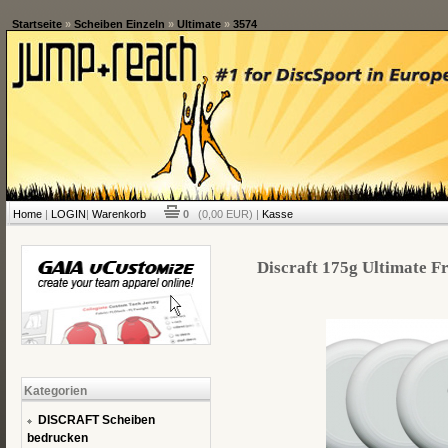
Startseite
»
Scheiben Einzeln
»
Ultimate
»
3574
Home
|
LOGIN
|
Warenkorb
0
(0,00 EUR) |
Kasse
Discraft 175g Ultimate Fr
Kategorien
DISCRAFT Scheiben
bedrucken