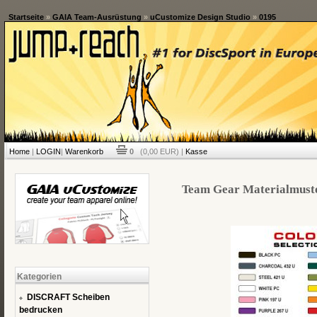
Startseite
»
GAIA Team-Ausrüstung
»
uCustomize Design Studio
»
0195
Home
|
LOGIN
|
Warenkorb
0
(0,00 EUR) |
Kasse
Team Gear Materialmuste
Kategorien
DISCRAFT Scheiben
bedrucken