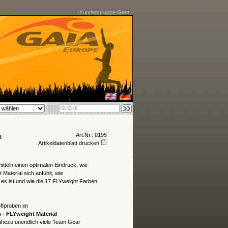
Kundengruppe:
Gast
n
Art.Nr.: 0195
Artikeldatenblatt drucken
itteln einen optimalen Eindruck, wie
Material sich anfühlt, wie
 es ist und
wie die 17 FLYweight Farben
ffproben im
- FLYweight Material
nahezu unendlich viele Team Gear