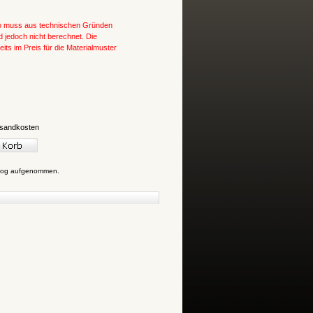
ro muss aus technischen Gründen
 jedoch nicht berechnet.
Die
its im Preis für die Materialmuster
sandkosten
talog aufgenommen.