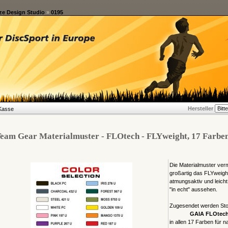
e Design Studio
»
0195
Hersteller
Kasse
eam Gear Materialmuster - FLOtech - FLYweight, 17 Farbe
Die Materialmuster verm
großartig das FLYweight 
atmungsaktiv und leicht
"in echt" aussehen.
Zugesendet werden Sto
GAIA FLOtech 
in allen 17 Farben für 