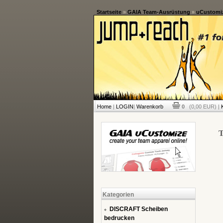
Startseite
»
GAIA Team-Ausrüstung
»
uCustomiz
Home
|
LOGIN
|
Warenkorb
0
(0,00 EUR) |
T
Kategorien
DISCRAFT Scheiben
bedrucken