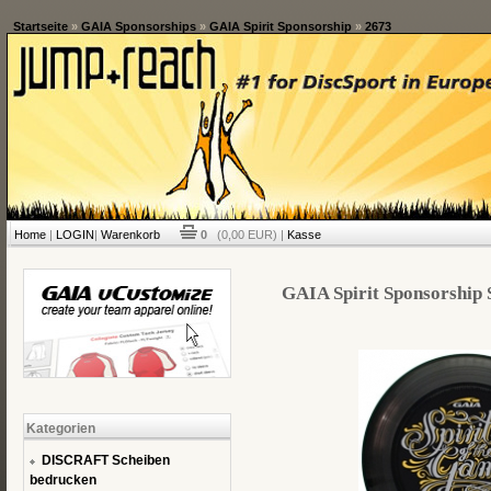
Startseite
»
GAIA Sponsorships
»
GAIA Spirit Sponsorship
»
2673
Home
|
LOGIN
|
Warenkorb
0
(0,00 EUR) |
Kasse
GAIA Spirit Sponsorship 
Kategorien
DISCRAFT Scheiben
bedrucken