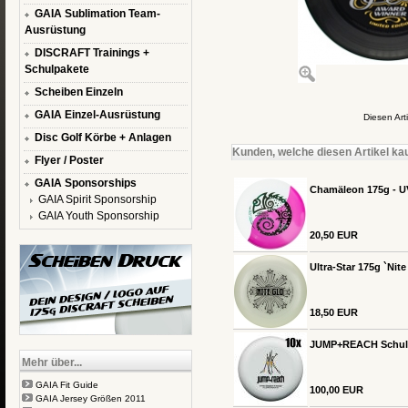
GAIA Sublimation Team-
Ausrüstung
DISCRAFT Trainings +
Schulpakete
Scheiben Einzeln
GAIA Einzel-Ausrüstung
Diesen Art
Disc Golf Körbe + Anlagen
Kunden, welche diesen Artikel kau
Flyer / Poster
GAIA Sponsorships
Chamäleon 175g - U
GAIA Spirit Sponsorship
GAIA Youth Sponsorship
20,50 EUR
Ultra-Star 175g `Nit
18,50 EUR
JUMP+REACH Schul-Se
Mehr über...
GAIA Fit Guide
100,00 EUR
GAIA Jersey Größen 2011