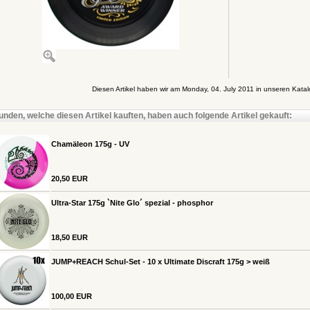
Diesen Artikel haben wir am Monday, 04. July 2011 in unseren Kat
unden, welche diesen Artikel kauften, haben auch folgende Artikel gekauft:
Chamäleon 175g - UV
20,50 EUR
Ultra-Star 175g `Nite Glo´ spezial - phosphor
18,50 EUR
JUMP+REACH Schul-Set - 10 x Ultimate Discraft 175g > weiß
100,00 EUR