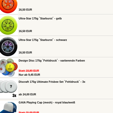
16,50 EUR
Ultra-Star 175g `Starburst´ - gelb
16,50 EUR
Ultra-Star 175g `Starburst´ - schwarz
16,50 EUR
Design Disc 175g `Fehldruck´ - variierende Farben
Statt 18,90 EUR
Nur ab 9,45 EUR
Discraft 175g Ultimate Frisbee Set `Fehldruck´ - 3x
ab 24,00 EUR
GAIA Playing Cap (mesh) - royal blau/weiß
Statt 15,00 EUR