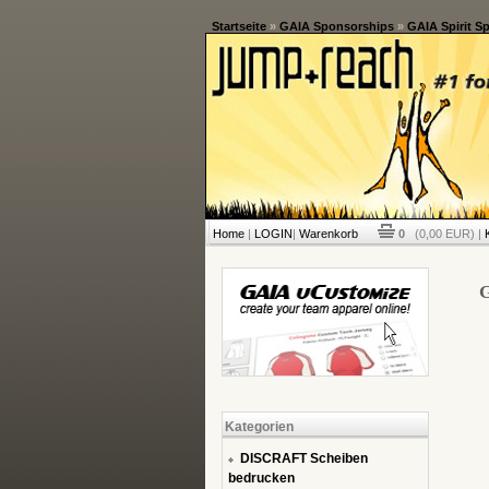
Startseite
»
GAIA Sponsorships
»
GAIA Spirit S
Home
|
LOGIN
|
Warenkorb
0
(0,00 EUR) |
G
Kategorien
DISCRAFT Scheiben
bedrucken