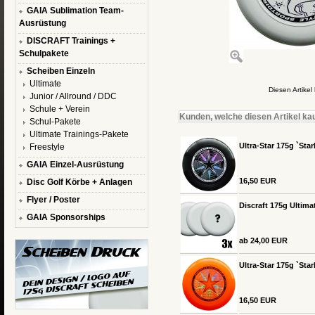
GAIA Sublimation Team-
Ausrüstung
DISCRAFT Trainings +
Schulpakete
Scheiben Einzeln
Ultimate
Diesen Artike
Junior / Allround / DDC
Schule + Verein
Kunden, welche diesen Artikel kau
Schul-Pakete
Ultimate Trainings-Pakete
Ultra-Star 175g `Sta
Freestyle
GAIA Einzel-Ausrüstung
16,50 EUR
Disc Golf Körbe + Anlagen
Flyer / Poster
Discraft 175g Ultima
GAIA Sponsorships
ab 24,00 EUR
Ultra-Star 175g `Star
16,50 EUR