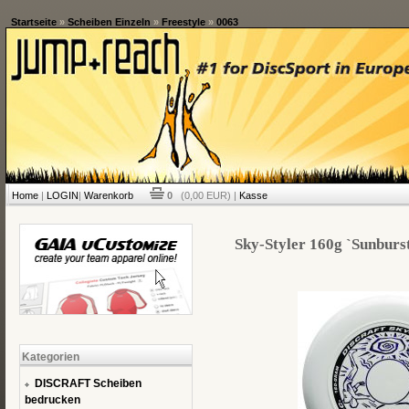
Startseite
»
Scheiben Einzeln
»
Freestyle
»
0063
Home
|
LOGIN
|
Warenkorb
0
(0,00 EUR) |
Kasse
Sky-Styler 160g `Sunburst
Kategorien
DISCRAFT Scheiben
bedrucken