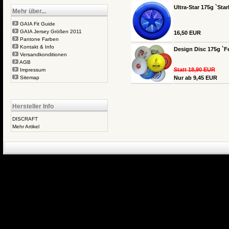
Ultra-Star 175g `Star
Mehr über...
GAIA Fit Guide
GAIA Jersey Größen 2011
16,50 EUR
Pantone Farben
Kontakt & Info
Design Disc 175g `Fe
Versandkonditionen
AGB
Statt 18,90 EUR
Impressum
Sitemap
Nur ab 9,45 EUR
Hersteller Info
DISCRAFT
Mehr Artikel
eCommerce Engin
P