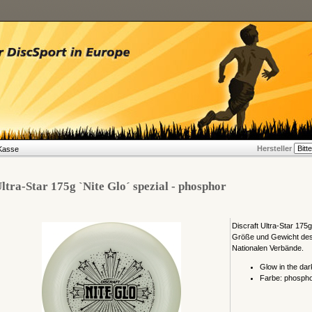
Hersteller
Kasse
ltra-Star 175g `Nite Glo´ spezial - phosphor
Discraft Ultra-Star 175g
Größe und Gewicht des
Nationalen Verbände.
Glow in the dar
Farbe: phosph