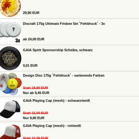
29,90 EUR
Discraft 175g Ultimate Frisbee Set `Fehldruck´ - 3x
ab 24,00 EUR
GAIA Spirit Sponsorship Scheibe, schwarz
0,01 EUR
Design Disc 175g `Fehldruck´ - variierende Farben
Statt 18,90 EUR
Nur ab 9,45 EUR
GAIA Playing Cap (mesh) - schwarz/weiß
Statt 15,00 EUR
Nur 9,90 EUR
GAIA Playing Cap (mesh) - rot/weiß
Statt 15,00 EUR