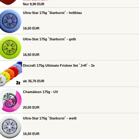
Nur 9,90 EUR
Ultra-Star 175g `Starburst´ - hellblau
16,50 EUR
Ultra-Star 175g `Starburst´ - gelb
16,50 EUR
Discraft 175g Ultimate Frisbee Set `J+R´ - 3x
ab 35,76 EUR
Chamäleon 175g - UV
20,50 EUR
Ultra-Star 175g `Starburst´ - weiß
16,50 EUR