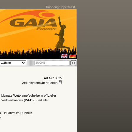
Kundengruppe:
Gast
Art.Nr.: 0025
Artikeldatenblatt drucken
 Ultimate Wettkampfscheibe in offizieller
 Weltverbandes (WFDF) und aller
k - leuchtet im Dunkeln
or