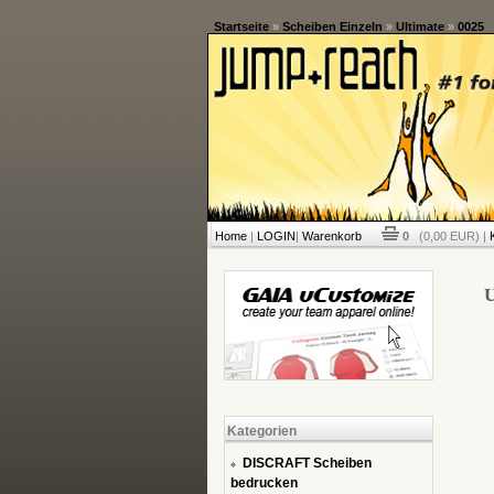
Startseite
»
Scheiben Einzeln
»
Ultimate
»
0025
Home
|
LOGIN
|
Warenkorb
0
(0,00 EUR) |
U
Kategorien
DISCRAFT Scheiben
bedrucken