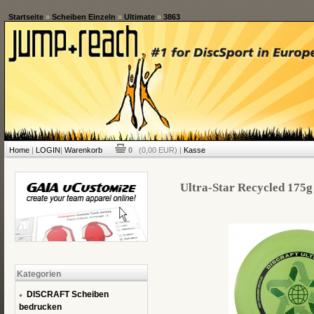
Startseite
»
Scheiben Einzeln
»
Ultimate
»
3863
Home
|
LOGIN
|
Warenkorb
0
(0,00 EUR) |
Kasse
Ultra-Star Recycled 175g 
Kategorien
DISCRAFT Scheiben
bedrucken