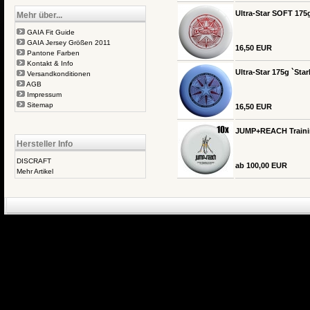
Ultra-Star SOFT 175g
Mehr über...
GAIA Fit Guide
GAIA Jersey Größen 2011
16,50 EUR
Pantone Farben
Kontakt & Info
Ultra-Star 175g `Star
Versandkonditionen
AGB
Impressum
Sitemap
16,50 EUR
JUMP+REACH Training
Hersteller Info
DISCRAFT
ab 100,00 EUR
Mehr Artikel
eCommerce Engin
P