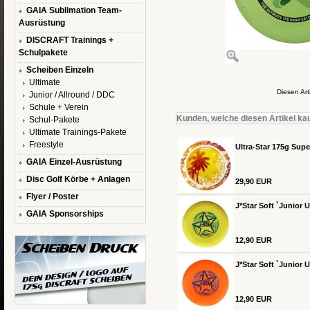
GAIA Sublimation Team-
Ausrüstung
DISCRAFT Trainings +
Schulpakete
Scheiben Einzeln
Ultimate
Diesen Ar
Junior / Allround / DDC
Schule + Verein
Kunden, welche diesen Artikel kau
Schul-Pakete
Ultimate Trainings-Pakete
Freestyle
Ultra-Star 175g Sup
GAIA Einzel-Ausrüstung
Disc Golf Körbe + Anlagen
29,90 EUR
Flyer / Poster
J*Star Soft `Junior U
GAIA Sponsorships
12,90 EUR
J*Star Soft `Junior 
12,90 EUR