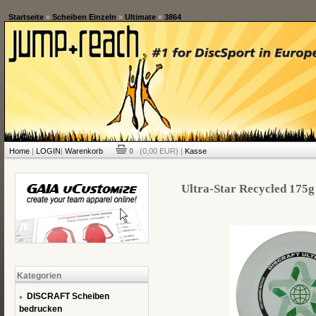
Startseite
»
Scheiben Einzeln
»
Ultimate
»
3864
Home
|
LOGIN
|
Warenkorb
0
(0,00 EUR) |
Kasse
Ultra-Star Recycled 175g 
Kategorien
DISCRAFT Scheiben
bedrucken