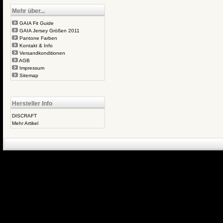
Mehr über...
GAIA Fit Guide
GAIA Jersey Größen 2011
Pantone Farben
Kontakt & Info
Versandkonditionen
AGB
Impressum
Sitemap
Hersteller Info
DISCRAFT
Mehr Artikel
eCommerce Engin
P