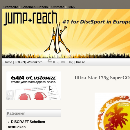
Startseite
»
Scheiben Einzeln
»
Ultimate
»
3865
Home
|
LOGIN
|
Warenkorb
0
(0,00 EUR) |
Kasse
Ultra-Star 175g SuperCO
Kategorien
DISCRAFT Scheiben
bedrucken