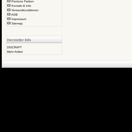
Pantone Farben
Kontakt & Info
Versandkonditionen
AGB
Impressum
Sitemap
Hersteller Info
DISCRAFT
Mehr Artikel
eCommerce Engin
P