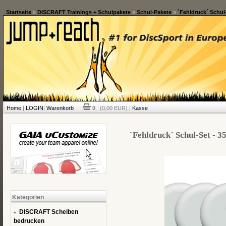
Startseite
»
DISCRAFT Trainings + Schulpakete
»
Schul-Pakete
»
`Fehldruck´ Schul-
Home
|
LOGIN
|
Warenkorb
0
(0,00 EUR) |
Kasse
`Fehldruck´ Schul-Set - 3
Kategorien
DISCRAFT Scheiben
bedrucken