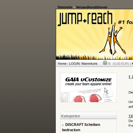
Startseite
»
Versandkonditionen
Home
|
LOGIN
|
Warenkorb
0
(0,00 EUR) |
Li
Die
Um 
anf
Kategorien
TI
De
DISCRAFT Scheiben
Fre
bedrucken