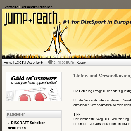
Startseite
»
Versandkonditionen
Home
|
LOGIN
|
Warenkorb
0
(0,00 EUR) |
Kasse
Liefer- und Versandkosten,
Die Lieferung erfolgt zu den stets gün
Um die Versandkosten zu deinem Zielort
anfallenden Versandkosten werden dann a
Kategorien
TIPP:
Der einfachste Weg zur Reduzierung v
DISCRAFT Scheiben
Freunden. Die Versandkosten sind kaum h
bedrucken