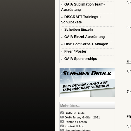
a) 
GAIA Sublimation Team-
Ausrüstung
DISCRAFT Trainings +
Schulpakete
b) 
Scheiben Einzeln
GAIA Einzel-Ausrüstung
Disc Golf Körbe + Anlagen
Flyer / Poster
GAIA Sponsorships
Emp
1) 
2) 
Mehr über...
GAIA Fit Guide
FR
GAIA Jersey Größen 2011
Pantone Farben
a) 
Kontakt & Info
Versandkonditionen