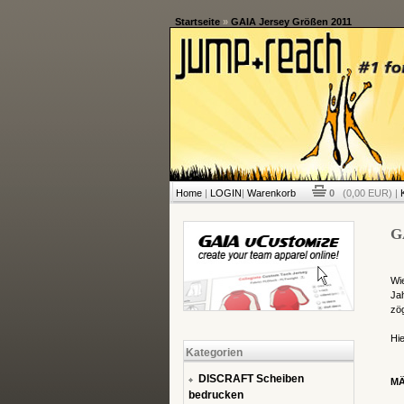
Startseite
»
GAIA Jersey Größen 2011
Home
|
LOGIN
|
Warenkorb
0
(0,00 EUR) |
G
Wie
Jah
zö
Hie
Kategorien
DISCRAFT Scheiben
M
bedrucken