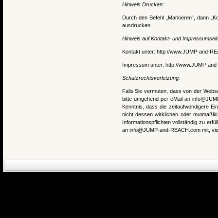
Hinweis Drucken:
Durch den Befehl „Markieren“, dann „Ko
ausdrucken.
Hinweis auf Kontakt- und Impressumseit
Kontakt unter:
http://www.JUMP-and-R
Impressum unter:
http://www.JUMP-an
Schutzrechtsverletzung:
Falls Sie vermuten, dass von der Webse
bitte umgehend per eMail an info@JUMP
Kenntnis, dass die zeitaufwendigere Ei
nicht dessen wirklichen oder mutmaßlich
Informationspflichten vollständig zu erfül
an info@JUMP-and-REACH.com mit, vie
eCommerce Engin
P