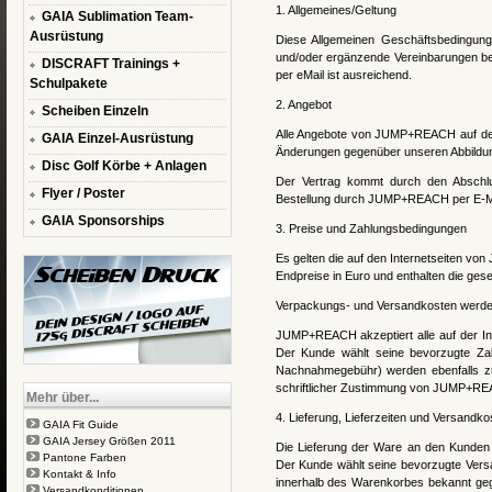
1. Allgemeines/Geltung
GAIA Sublimation Team-
Ausrüstung
Diese Allgemeinen Geschäftsbedingun
und/oder ergänzende Vereinbarungen b
DISCRAFT Trainings +
per eMail ist ausreichend.
Schulpakete
2. Angebot
Scheiben Einzeln
Alle Angebote von JUMP+REACH auf deren
GAIA Einzel-Ausrüstung
Änderungen gegenüber unseren Abbildun
Disc Golf Körbe + Anlagen
Der Vertrag kommt durch den Abschl
Flyer / Poster
Bestellung durch JUMP+REACH per E-Ma
GAIA Sponsorships
3. Preise und Zahlungsbedingungen
Es gelten die auf den Internetseiten vo
Endpreise in Euro und enthalten die gese
Verpackungs- und Versandkosten werden
JUMP+REACH akzeptiert alle auf der I
Der Kunde wählt seine bevorzugte Zahl
Nachnahmegebühr) werden ebenfalls zuz
schriftlicher Zustimmung von JUMP+RE
Mehr über...
4. Lieferung, Lieferzeiten und Versandko
GAIA Fit Guide
GAIA Jersey Größen 2011
Die Lieferung der Ware an den Kunden e
Pantone Farben
Der Kunde wählt seine bevorzugte Versa
Kontakt & Info
innerhalb des Warenkorbes bekannt ge
Versandkonditionen