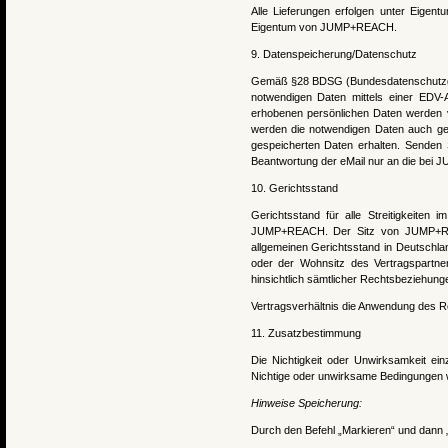
Alle Lieferungen erfolgen unter Eigent
Eigentum von JUMP+REACH.
9. Datenspeicherung/Datenschutz
Gemäß §28 BDSG (Bundesdatenschutzge
notwendigen Daten mittels einer EDV
erhobenen persönlichen Daten werden ve
werden die notwendigen Daten auch gege
gespeicherten Daten erhalten. Sende
Beantwortung der eMail nur an die bei 
10. Gerichtsstand
Gerichtsstand für alle Streitigkeiten
JUMP+REACH. Der Sitz von JUMP+REACH
allgemeinen Gerichtsstand in Deutschla
oder der Wohnsitz des Vertragspartner
hinsichtlich sämtlicher Rechtsbeziehun
Vertragsverhältnis die Anwendung des R
11. Zusatzbestimmung
Die Nichtigkeit oder Unwirksamkeit ei
Nichtige oder unwirksame Bedingungen 
Hinweise Speicherung:
Durch den Befehl „Markieren“ und dann „