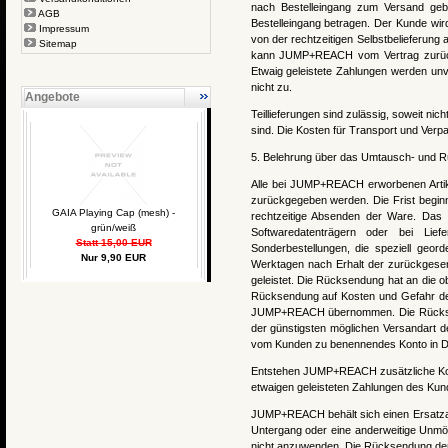
nach Bestelleingang zum Versand geb
AGB
Bestelleingang betragen. Der Kunde wird
Impressum
von der rechtzeitigen Selbstbelieferung
Sitemap
kann JUMP+REACH vom Vertrag zurücktr
Etwaig geleistete Zahlungen werden unv
nicht zu.
Angebote
Teillieferungen sind zulässig, soweit ni
sind. Die Kosten für Transport und Verp
5. Belehrung über das Umtausch- und 
Alle bei JUMP+REACH erworbenen Artik
zurückgegeben werden. Die Frist beginn
GAIA Playing Cap (mesh) -
rechtzeitige Absenden der Ware. Das 
grün/weiß
Softwaredatenträgern oder bei Lief
Statt 15,00 EUR
Sonderbestellungen, die speziell geor
Nur 9,90 EUR
Werktagen nach Erhalt der zurückgese
geleistet. Die Rücksendung hat an die o
Rücksendung auf Kosten und Gefahr de
JUMP+REACH übernommen. Die Rücksendu
der günstigsten möglichen Versandart 
vom Kunden zu benennendes Konto in De
Entstehen JUMP+REACH zusätzliche Kos
etwaigen geleisteten Zahlungen des Kun
JUMP+REACH behält sich einen Ersatzan
Untergang oder eine anderweitige Unmög
nicht anzuwenden. Die Rücksendung der W