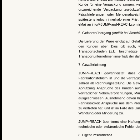
Kunde für eine Verpackung sorgen, we
unzureichende Verpackung zurückzufü
Falschlieferungen oder Mengenabwei
spätestens jedoch innerhalb einer Frist 
eMail an info@JUMP-and-REACH.com is
6. Gefahrenübergang
(entfällt bei Absc
Die Lieferung der Ware erfolgt auf Ge
den Kunden über. Dies gilt auch,
Transportschäden (z.B. beschädigt
Transportunternehmen innerhalb der daf
7. Gewährleistung
JUMP+REACH gewährleistet, dass di
Fabrikationsfehlern ist und die vertrag
Jahren ab Rechnungsstellung. Die Gewäh
Abnutzung. Ansprüche des Kunden auf S
vertraglicher Nebenverpflichtungen, M
ausgeschlossen.
Ausnehmend davon haf
Fahrlässigkeit. Ansprüche aus dem Pro
zu vertreten hat, und ist im Falle des 
Wandlung oder Minderung zu.
JUMP+REACH übernimmt eine Haftung we
technische oder elektronische Fehler de
8. Eigentumsvorbehalt