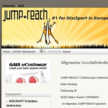
Startseite
»
AGB
Home
|
LOGIN
|
Warenkorb
0
(0,00 EUR) |
Kasse
Allgemeine Geschäftsbedi
JUMP+REACH / GAIA Europe Onlinesh
Heiko Kissling
Flößerweg 26
Kategorien
55252
Mainz-Kastel
/ GERMANY
DISCRAFT Scheiben
- im folgenden JUMP+REACH genannt -
bedrucken