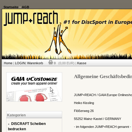
Startseite
»
AGB
Home
|
LOGIN
|
Warenkorb
0
(0,00 EUR) |
Kasse
Allgemeine Geschäftsbedi
JUMP+REACH / GAIA Europe Onlinesh
Heiko Kissling
Flößerweg 26
Kategorien
55252
Mainz-Kastel
/ GERMANY
DISCRAFT Scheiben
- im folgenden JUMP+REACH genannt -
bedrucken