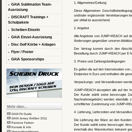
1. Allgemeines/Geltung
GAIA Sublimation Team-
Ausrüstung
Diese Allgemeinen Geschäftsbedingun
und/oder ergänzende Vereinbarungen b
DISCRAFT Trainings +
per eMail ist ausreichend.
Schulpakete
2. Angebot
Scheiben Einzeln
Alle Angebote von JUMP+REACH auf deren
GAIA Einzel-Ausrüstung
Änderungen gegenüber unseren Abbildun
Disc Golf Körbe + Anlagen
Der Vertrag kommt durch den Abschl
Flyer / Poster
Bestellung durch JUMP+REACH per E-Ma
GAIA Sponsorships
3. Preise und Zahlungsbedingungen
Es gelten die auf den Internetseiten vo
Endpreise in Euro und enthalten die gese
Verpackungs- und Versandkosten werden
JUMP+REACH akzeptiert alle auf der I
Der Kunde wählt seine bevorzugte Zahl
Nachnahmegebühr) werden ebenfalls zuz
schriftlicher Zustimmung von JUMP+RE
Mehr über...
4. Lieferung, Lieferzeiten und Versandko
GAIA Fit Guide
GAIA Jersey Größen 2011
Die Lieferung der Ware an den Kunden e
Pantone Farben
Der Kunde wählt seine bevorzugte Versa
Kontakt & Info
innerhalb des Warenkorbes bekannt ge
Versandkonditionen