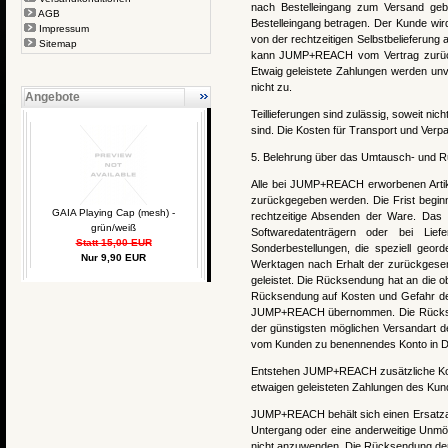
nach Bestelleingang zum Versand geb
AGB
Bestelleingang betragen. Der Kunde wird
Impressum
von der rechtzeitigen Selbstbelieferung
Sitemap
kann JUMP+REACH vom Vertrag zurücktr
Etwaig geleistete Zahlungen werden unv
nicht zu.
Angebote
Teillieferungen sind zulässig, soweit ni
sind. Die Kosten für Transport und Verp
5. Belehrung über das Umtausch- und 
Alle bei JUMP+REACH erworbenen Artik
zurückgegeben werden. Die Frist beginn
GAIA Playing Cap (mesh) -
rechtzeitige Absenden der Ware. Das 
grün/weiß
Softwaredatenträgern oder bei Lief
Statt 15,00 EUR
Sonderbestellungen, die speziell geor
Nur 9,90 EUR
Werktagen nach Erhalt der zurückgese
geleistet. Die Rücksendung hat an die o
Rücksendung auf Kosten und Gefahr de
JUMP+REACH übernommen. Die Rücksendu
der günstigsten möglichen Versandart 
vom Kunden zu benennendes Konto in De
Entstehen JUMP+REACH zusätzliche Kos
etwaigen geleisteten Zahlungen des Kun
JUMP+REACH behält sich einen Ersatzan
Untergang oder eine anderweitige Unmög
nicht anzuwenden. Die Rücksendung der W