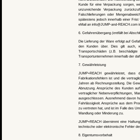
Kunde für eine Verpackung sorgen, we
unzureichende Verpackung zurückzufü
Falschlieferungen oder Mengenabwei
spätestens jedoch innerhalb einer Frist 
eMail an info@JUMP-and-REACH.com is
6. Gefahrenübergang
(entfällt bei Absc
Die Lieferung der Ware erfolgt auf Ge
den Kunden über. Dies gilt auch,
Transportschäden (z.B. beschädigt
Transportunternehmen innerhalb der daf
7. Gewährleistung
JUMP+REACH gewährleistet, dass di
Fabrikationsfehlern ist und die vertrag
Jahren ab Rechnungsstellung. Die Gewäh
Abnutzung. Ansprüche des Kunden auf S
vertraglicher Nebenverpflichtungen, M
ausgeschlossen.
Ausnehmend davon haf
Fahrlässigkeit. Ansprüche aus dem Pro
zu vertreten hat, und ist im Falle des 
Wandlung oder Minderung zu.
JUMP+REACH übernimmt eine Haftung we
technische oder elektronische Fehler de
8. Eigentumsvorbehalt