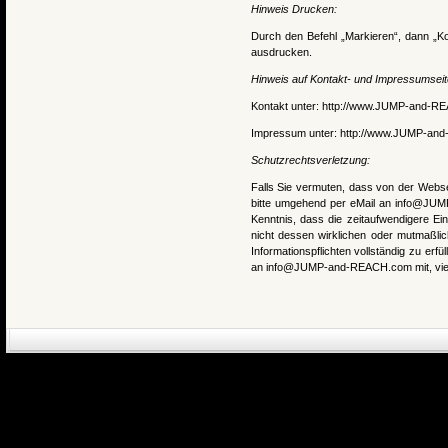
Hinweis Drucken:
Durch den Befehl „Markieren“, dann „Ko
ausdrucken.
Hinweis auf Kontakt- und Impressumseit
Kontakt unter:
http://www.JUMP-and-R
Impressum unter:
http://www.JUMP-an
Schutzrechtsverletzung:
Falls Sie vermuten, dass von der Webse
bitte umgehend per eMail an info@JUMP
Kenntnis, dass die zeitaufwendigere Ei
nicht dessen wirklichen oder mutmaßlich
Informationspflichten vollständig zu erfül
an info@JUMP-and-REACH.com mit, vie
eCommerce Engin
P