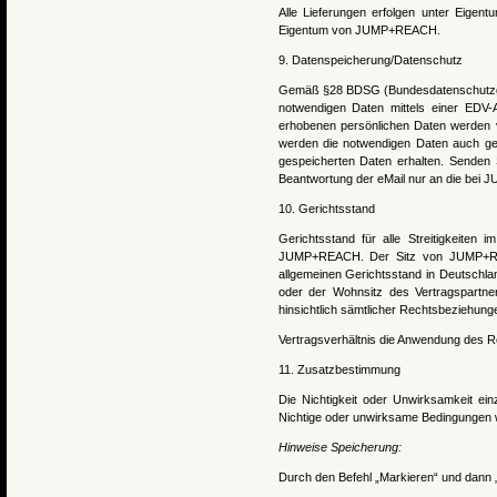
Alle Lieferungen erfolgen unter Eigent
Eigentum von JUMP+REACH.
9. Datenspeicherung/Datenschutz
Gemäß §28 BDSG (Bundesdatenschutzge
notwendigen Daten mittels einer EDV
erhobenen persönlichen Daten werden ve
werden die notwendigen Daten auch gege
gespeicherten Daten erhalten. Sende
Beantwortung der eMail nur an die bei 
10. Gerichtsstand
Gerichtsstand für alle Streitigkeiten
JUMP+REACH. Der Sitz von JUMP+REACH
allgemeinen Gerichtsstand in Deutschla
oder der Wohnsitz des Vertragspartner
hinsichtlich sämtlicher Rechtsbeziehun
Vertragsverhältnis die Anwendung des R
11. Zusatzbestimmung
Die Nichtigkeit oder Unwirksamkeit ei
Nichtige oder unwirksame Bedingungen 
Hinweise Speicherung:
Durch den Befehl „Markieren“ und dann „