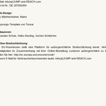
Mail: info(at)JUMP-and-REACH.com
t-Id-Nr.: DE 187091654
b-Design
:
y Märthesheimer, Mainz
sprungs-Template von
Tonsai
ldautoren
:
astian Schulz, Heiko Kissling, Jochen Schleicher
line-Streitschlichtung
:
 EU-Kommission stellt eine Plattform für außergerichtliche Streitschlichtung bereit. Ver
eitigkeiten im Zusammenhang mit ihrer Online-Bestellung zunächst außergerichtlich zu kl
den Sie hier:
http://ec.europa.eu/consumers/odr/
sere E-Mail für Verbraucherbeschwerden lautet: info(at)JUMP-and-REACH.com