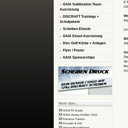
E-
GAIA Sublimation Team-
US
Ausrüstung
We
DISCRAFT Trainings +
Ka
Schulpakete
Scheiben Einzeln
Ur
GAIA Einzel-Ausrüstung
Bi
Disc Golf Körbe + Anlagen
Seb
Flyer / Poster
On
Die
GAIA Sponsorships
Str
fin
Un
Mehr über...
GAIA Fit Guide
GAIA Jersey Größen 2011
Pantone Farben
Kontakt & Info
Versandkonditionen