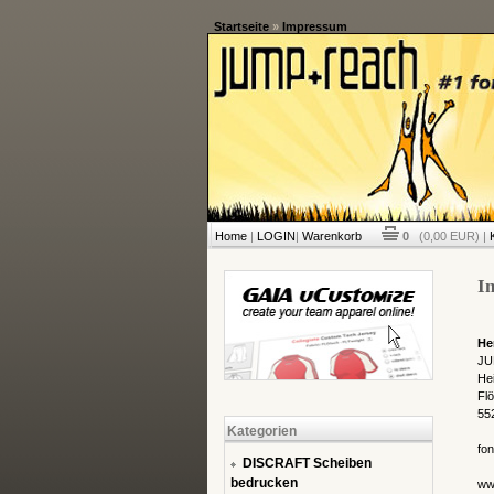
Startseite
»
Impressum
Home
|
LOGIN
|
Warenkorb
0
(0,00 EUR) |
I
He
JU
Hei
Fl
55
Kategorien
fo
DISCRAFT Scheiben
bedrucken
ww