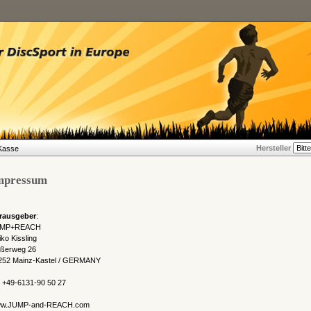
Hersteller
Kasse
mpressum
rausgeber
:
MP+REACH
ko Kissling
ößerweg 26
252 Mainz-Kastel / GERMANY
n +49-6131-90 50 27
w.JUMP-and-REACH.com