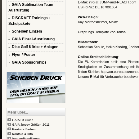
E-Mail: info(at)JUMP-and-REACH.com
GAIA Sublimation Team-
USt-Id-Nr.: DE 187091654
Ausrüstung
Web-Design
:
DISCRAFT Trainings +
Kay Märthesheimer, Mainz
Schulpakete
Scheiben Einzeln
Ursprungs-Template von
Tonsai
GAIA Einzel-Ausrüstung
Bildautoren
:
Disc Golf Körbe + Anlagen
Sebastian Schulz, Heiko Kissling, Joche
Flyer / Poster
Online-Streitschlichtung
:
Die EU-Kommission stellt eine Plattfor
GAIA Sponsorships
Streitigkeiten im Zusammenhang mit ihr
finden Sie hier:
http://ec.europa.eu/cons
Unsere E-Mail für Verbraucherbeschwe
Mehr über...
GAIA Fit Guide
GAIA Jersey Größen 2011
Pantone Farben
Kontakt & Info
Versandkonditionen