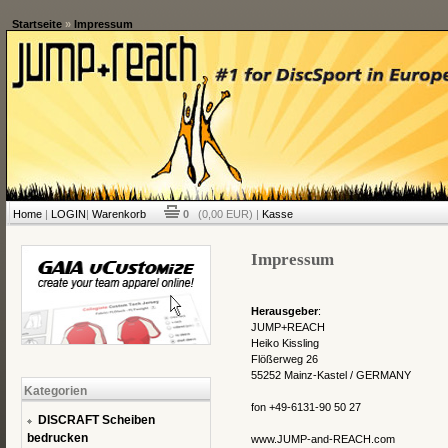
Startseite
»
Impressum
Home
|
LOGIN
|
Warenkorb
0
(0,00 EUR) |
Kasse
Impressum
Herausgeber
:
JUMP+REACH
Heiko Kissling
Flößerweg 26
55252 Mainz-Kastel / GERMANY
Kategorien
fon +49-6131-90 50 27
DISCRAFT Scheiben
bedrucken
www.JUMP-and-REACH.com