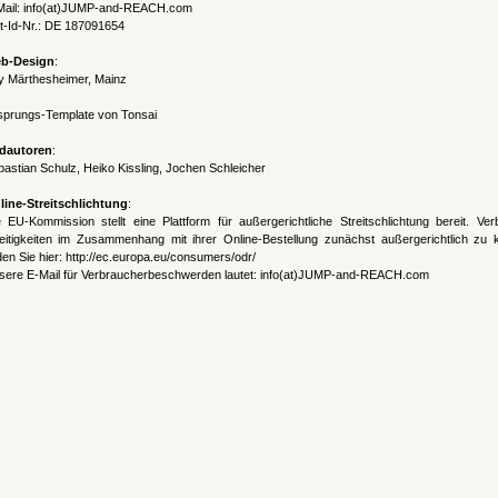
Mail: info(at)JUMP-and-REACH.com
t-Id-Nr.: DE 187091654
b-Design
:
y Märthesheimer, Mainz
sprungs-Template von
Tonsai
ldautoren
:
astian Schulz, Heiko Kissling, Jochen Schleicher
line-Streitschlichtung
:
 EU-Kommission stellt eine Plattform für außergerichtliche Streitschlichtung bereit. Ver
eitigkeiten im Zusammenhang mit ihrer Online-Bestellung zunächst außergerichtlich zu kl
den Sie hier:
http://ec.europa.eu/consumers/odr/
sere E-Mail für Verbraucherbeschwerden lautet: info(at)JUMP-and-REACH.com