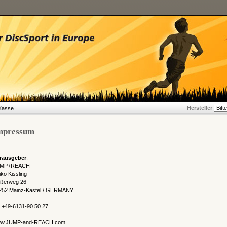
Hersteller
Kasse
mpressum
rausgeber
:
MP+REACH
ko Kissling
ößerweg 26
252 Mainz-Kastel / GERMANY
n +49-6131-90 50 27
w.JUMP-and-REACH.com