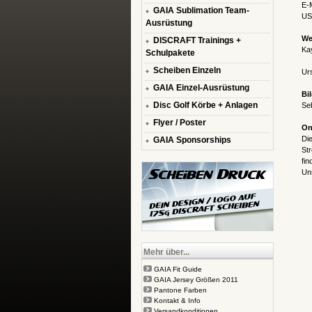
E-
GAIA Sublimation Team-
US
Ausrüstung
We
DISCRAFT Trainings +
Ka
Schulpakete
Scheiben Einzeln
Ur
GAIA Einzel-Ausrüstung
Bi
Disc Golf Körbe + Anlagen
Seb
Flyer / Poster
On
Die
GAIA Sponsorships
Str
fin
Un
Mehr über...
GAIA Fit Guide
GAIA Jersey Größen 2011
Pantone Farben
Kontakt & Info
Versandkonditionen