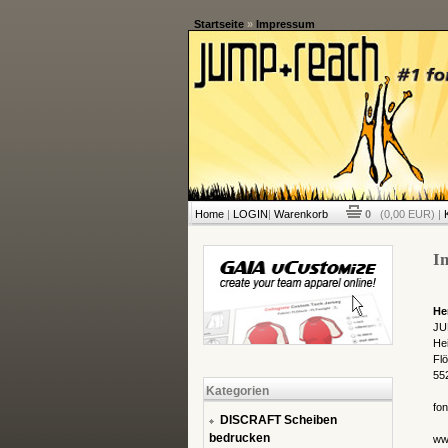
Startseite
»
Impressum
Home
|
LOGIN
|
Warenkorb
0
(0,00 EUR) |
I
He
JU
Hei
Fl
55
Kategorien
fo
DISCRAFT Scheiben
bedrucken
ww