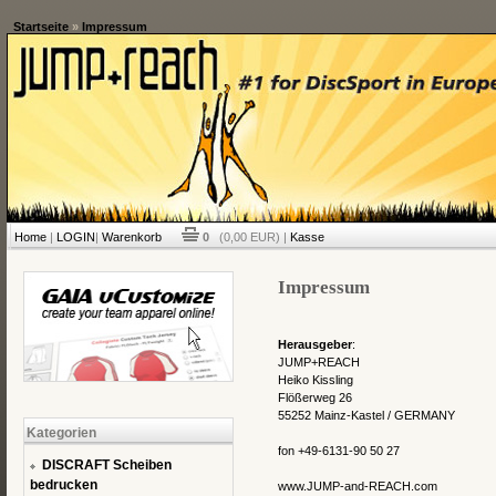
Startseite
»
Impressum
Home
|
LOGIN
|
Warenkorb
0
(0,00 EUR) |
Kasse
Impressum
Herausgeber
:
JUMP+REACH
Heiko Kissling
Flößerweg 26
55252 Mainz-Kastel / GERMANY
Kategorien
fon +49-6131-90 50 27
DISCRAFT Scheiben
bedrucken
www.JUMP-and-REACH.com