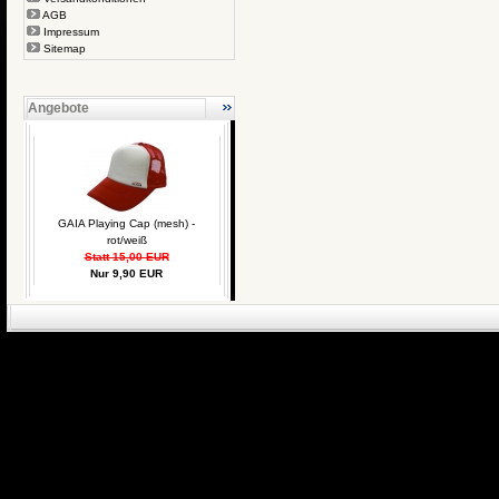
AGB
Impressum
Sitemap
Angebote
GAIA Playing Cap (mesh) -
rot/weiß
Statt 15,00 EUR
Nur 9,90 EUR
eCommerce Engin
P