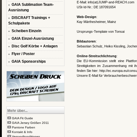
E-Mail: info(at)JUMP-and-REACH.com
GAIA Sublimation Team-
USt-Id-Nr.: DE 187091654
Ausrüstung
Web-Design
:
DISCRAFT Trainings +
Kay Märthesheimer, Mainz
Schulpakete
Scheiben Einzeln
Ursprungs-Template von
Tonsai
GAIA Einzel-Ausrüstung
Bildautoren
:
Disc Golf Körbe + Anlagen
Sebastian Schulz, Heiko Kissling, Joche
Flyer / Poster
Online-Streitschlichtung
:
Die EU-Kommission stellt eine Plattfor
GAIA Sponsorships
Streitigkeiten im Zusammenhang mit ihr
finden Sie hier:
http://ec.europa.eu/cons
Unsere E-Mail für Verbraucherbeschwe
Mehr über...
GAIA Fit Guide
GAIA Jersey Größen 2011
Pantone Farben
Kontakt & Info
Versandkonditionen