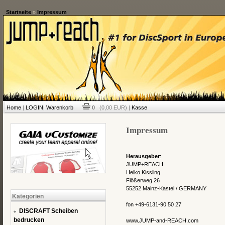
Startseite
»
Impressum
Home
|
LOGIN
|
Warenkorb
0
(0,00 EUR) |
Kasse
Impressum
Herausgeber
:
JUMP+REACH
Heiko Kissling
Flößerweg 26
55252 Mainz-Kastel / GERMANY
Kategorien
fon +49-6131-90 50 27
DISCRAFT Scheiben
bedrucken
www.JUMP-and-REACH.com