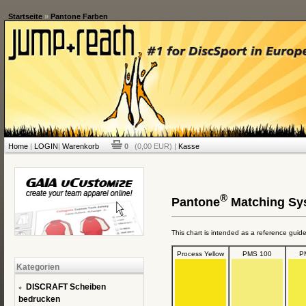
Startseite
»
Pantone Farben
Home
|
LOGIN
|
Warenkorb
0
(0,00 EUR) |
Kasse
®
Pantone
Matching Sys
This chart is intended as a reference guid
Process Yellow
PMS 100
P
Kategorien
DISCRAFT Scheiben
bedrucken