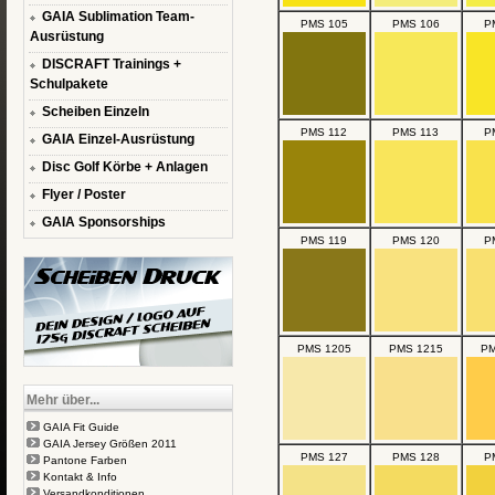
GAIA Sublimation Team-
PMS 105
PMS 106
P
Ausrüstung
DISCRAFT Trainings +
Schulpakete
Scheiben Einzeln
PMS 112
PMS 113
P
GAIA Einzel-Ausrüstung
Disc Golf Körbe + Anlagen
Flyer / Poster
GAIA Sponsorships
PMS 119
PMS 120
P
PMS 1205
PMS 1215
PM
Mehr über...
GAIA Fit Guide
GAIA Jersey Größen 2011
PMS 127
PMS 128
P
Pantone Farben
Kontakt & Info
Versandkonditionen