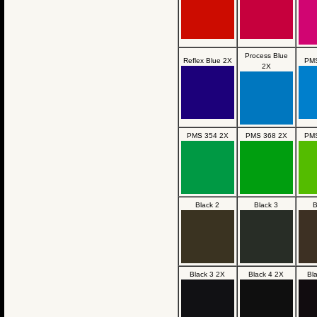
Process Blue
Reflex Blue 2X
PMS
2X
PMS 354 2X
PMS 368 2X
PMS
Black 2
Black 3
B
Black 3 2X
Black 4 2X
Bl