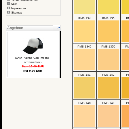
AGB
Impressum
Sitemap
PMS 134
PMS 135
P
Angebote
PMS 1345
PMS 1355
PM
GAIA Playing Cap (mesh) -
schwarz/weiß
Statt 15,00 EUR
Nur 9,90 EUR
PMS 141
PMS 142
P
PMS 148
PMS 149
P