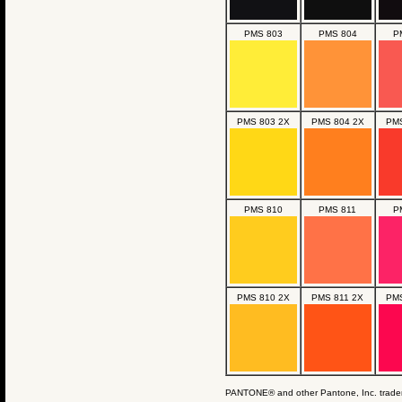
PMS 803
PMS 804
P
PMS 803 2X
PMS 804 2X
PMS
PMS 810
PMS 811
P
PMS 810 2X
PMS 811 2X
PMS
PANTONE® and other Pantone, Inc. tradem