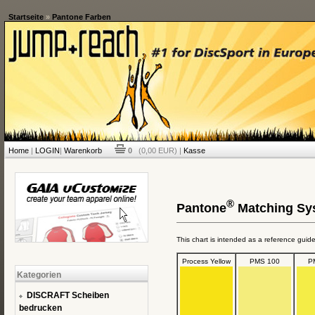
Startseite
»
Pantone Farben
Home
|
LOGIN
|
Warenkorb
0
(0,00 EUR) |
Kasse
®
Pantone
Matching Sys
This chart is intended as a reference guid
Process Yellow
PMS 100
P
Kategorien
DISCRAFT Scheiben
bedrucken