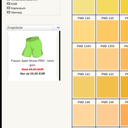
AGB
Impressum
Sitemap
PMS 134
PMS 135
P
Angebote
PMS 1345
PMS 1355
PM
Frauen Spiel Shorts PRO - neon
grün
Statt 33,00 EUR
Nur ab 25,00 EUR
PMS 141
PMS 142
P
PMS 148
PMS 149
P