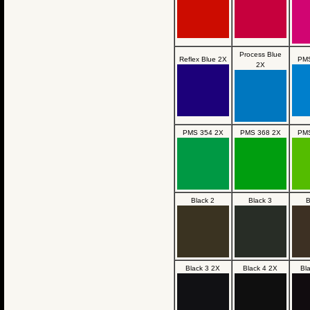
Process Blue
Reflex Blue 2X
PMS
2X
PMS 354 2X
PMS 368 2X
PMS
Black 2
Black 3
B
Black 3 2X
Black 4 2X
Bl