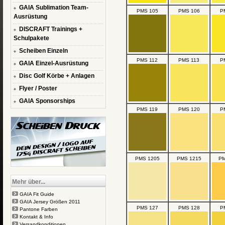
GAIA Sublimation Team-
PMS 105
PMS 106
P
Ausrüstung
DISCRAFT Trainings +
Schulpakete
Scheiben Einzeln
PMS 112
PMS 113
P
GAIA Einzel-Ausrüstung
Disc Golf Körbe + Anlagen
Flyer / Poster
GAIA Sponsorships
PMS 119
PMS 120
P
PMS 1205
PMS 1215
PM
Mehr über...
GAIA Fit Guide
GAIA Jersey Größen 2011
PMS 127
PMS 128
P
Pantone Farben
Kontakt & Info
Versandkonditionen