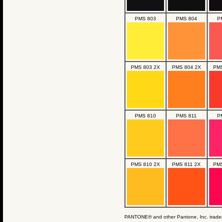
PMS 803
PMS 804
P
PMS 803 2X
PMS 804 2X
PMS
PMS 810
PMS 811
P
PMS 810 2X
PMS 811 2X
PMS
PANTONE® and other Pantone, Inc. tradem