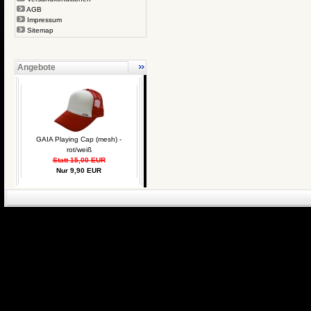
AGB
Impressum
Sitemap
Angebote
GAIA Playing Cap (mesh) -
rot/weiß
Statt 15,00 EUR
Nur 9,90 EUR
eCommerce Engin
P