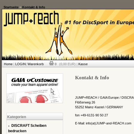
Startseite
»
Kontakt & Info
Home
|
LOGIN
|
Warenkorb
0
(0,00 EUR) |
Kasse
Kontakt & Info
JUMP+REACH / GAIA Europe / DISCRA
Flößerweg 26
55252 Mainz-Kastel / GERMANY
fon +49-6131-90 50 27
Kategorien
E-Mail: info(at)JUMP-and-REACH.com
DISCRAFT Scheiben
bedrucken