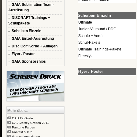
Kunden Feedback
GAIA Sublimation Team-
Ausrüstung
Scheiben Einzeln
DISCRAFT Trainings +
Ultimate
Schulpakete
Junior / Allround / DDC
Scheiben Einzeln
Schule + Verein
GAIA Einzel-Ausrüstung
Schul-Pakete
Disc Golf Körbe + Anlagen
Ultimate Trainings-Pakete
Flyer / Poster
Freestyle
GAIA Sponsorships
Flyer / Poster
Mehr über...
GAIA Fit Guide
GAIA Jersey Größen 2011
Pantone Farben
Kontakt & Info
Versandkonditionen