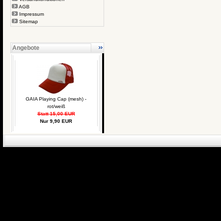
AGB
Impressum
Sitemap
Angebote
GAIA Playing Cap (mesh) -
rot/weiß
Statt 15,00 EUR
Nur 9,90 EUR
eCommerce Engin
P