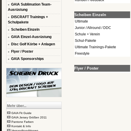
Kunden Feedback
GAIA Sublimation Team-
Ausrüstung
Scheiben Einzeln
DISCRAFT Trainings +
Ultimate
Schulpakete
Junior / Allround / DDC
Scheiben Einzeln
Schule + Verein
GAIA Einzel-Ausrüstung
Schul-Pakete
Disc Golf Körbe + Anlagen
Ultimate Trainings-Pakete
Flyer / Poster
Freestyle
GAIA Sponsorships
Flyer / Poster
Mehr über...
GAIA Fit Guide
GAIA Jersey Größen 2011
Pantone Farben
Kontakt & Info
Versandkonditionen