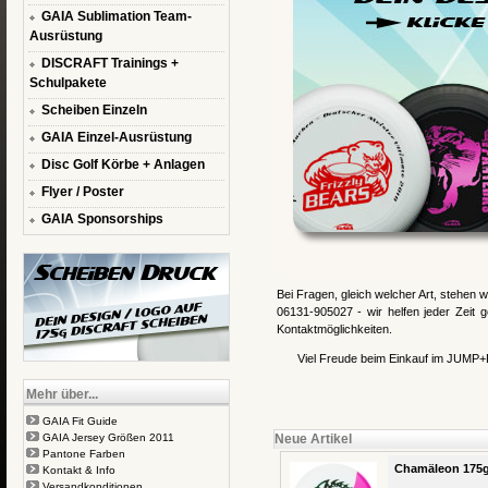
GAIA Sublimation Team-
Ausrüstung
DISCRAFT Trainings +
Schulpakete
Scheiben Einzeln
GAIA Einzel-Ausrüstung
Disc Golf Körbe + Anlagen
Flyer / Poster
GAIA Sponsorships
Bei Fragen, gleich welcher Art, stehen w
06131-905027 - wir helfen jeder Zeit 
Kontaktmöglichkeiten.
Viel Freude beim Einkauf im JUMP+R
Mehr über...
GAIA Fit Guide
GAIA Jersey Größen 2011
Neue Artikel
Pantone Farben
Chamäleon 175g
Kontakt & Info
Versandkonditionen