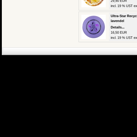
29,90 EUR
incl. 19 % UST ex
Ultra-Star Recyc
lavendel
Details...
16,50 EUR
incl. 19 % UST ex
eCommerce Engin
P