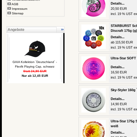
Details...
AGB
20,50 EUR
Impressum
Sitemap
incl. 19 % UST ex
STARBURST Schul
Angebote
Discraft 175g (g
Details...
ab 115,50 EUR
incl. 19 % UST ex
Ultra-Star SOFT 
GAIA Kollektion `Deutschland´ -
Flexfit Playing Cap, schwarz
Details...
Statt 24,90 EUR
16,50 EUR
Nur ab 12,45 EUR
incl. 19 % UST ex
Sky-Styler 160g 
Details...
14,90 EUR
incl. 19 % UST ex
Ultra-Star 175g
weiß
Details...