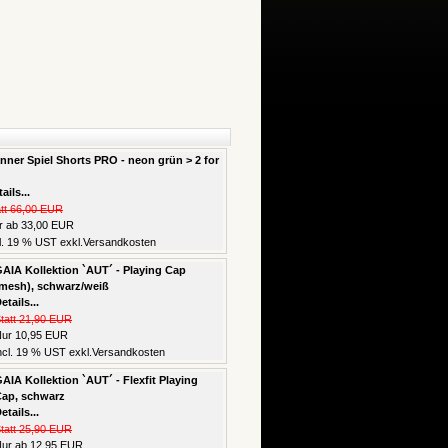
nner Spiel Shorts PRO - neon grün > 2 for
ails...
att 66,00 EUR
r ab 33,00 EUR
l. 19 % UST exkl.
Versandkosten
AIA Kollektion `AUT´ - Playing Cap
mesh), schwarz/weiß
etails...
tatt 21,90 EUR
ur 10,95 EUR
ncl. 19 % UST exkl.
Versandkosten
AIA Kollektion `AUT´ - Flexfit Playing
ap, schwarz
etails...
tatt 25,90 EUR
ur ab 12,95 EUR