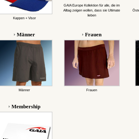
GAIA Europe Kollektion für alle, die im
Alltag zeigen wollen, dass sie Ultimate
Öste
lieben
Kappen + Visor
Männer
Frauen
Männer
Frauen
Membership