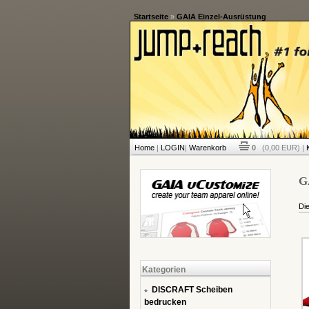
Startseite
»
GAIA Einzel-Ausrüstung
Home
|
LOGIN
|
Warenkorb
0
(0,00 EUR) |
G
Die
Kategorien
DISCRAFT Scheiben
bedrucken