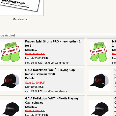
Membership
ue Artikel
Frauen Spiel Shorts PRO - neon grün > 2
Mä
for 1
1
Details...
Det
Statt 66,00 EUR
St
Nur ab 33,00 EUR
Nu
incl. 19 % UST exkl.
Versandkosten
inc
GAIA Kollektion `AUT´ - Playing Cap
G
(mesh), schwarz/weiß
(
Details...
D
Statt 21,90 EUR
S
Nur 10,95 EUR
N
incl. 19 % UST exkl.
Versandkosten
i
GAIA Kollektion `AUT´ - Flexfit Playing
G
Cap, schwarz
C
Details...
D
Statt 25,90 EUR
S
Nur ab 12,95 EUR
N