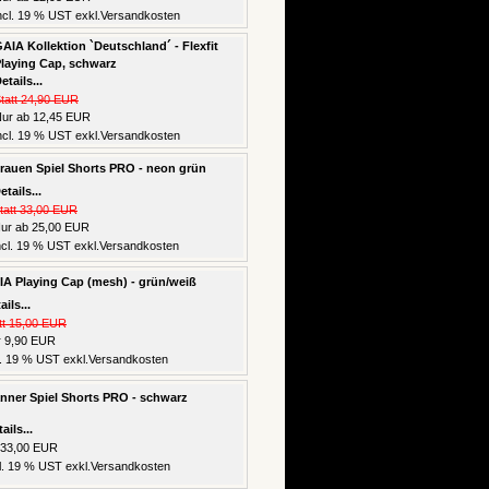
ncl. 19 % UST exkl.
Versandkosten
AIA Kollektion `Deutschland´ - Flexfit
laying Cap, schwarz
etails...
tatt 24,90 EUR
ur ab 12,45 EUR
ncl. 19 % UST exkl.
Versandkosten
rauen Spiel Shorts PRO - neon grün
etails...
tatt 33,00 EUR
ur ab 25,00 EUR
ncl. 19 % UST exkl.
Versandkosten
A Playing Cap (mesh) - grün/weiß
ails...
tt 15,00 EUR
 9,90 EUR
l. 19 % UST exkl.
Versandkosten
nner Spiel Shorts PRO - schwarz
ails...
 33,00 EUR
l. 19 % UST exkl.
Versandkosten