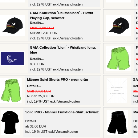
incl. 19 % UST exkl.
Versandkosten
i
GAIA Kollektion `Deutschland´ - Flexfit
G
Playing Cap, schwarz
P
Details...
D
Statt 24,90 EUR
S
Nur ab 12,45 EUR
N
incl. 19 % UST exkl.
Versandkosten
i
GAIA Collection `Lion´ - Wristband long,
F
blue
D
Details...
S
8,00 EUR
N
incl. 19 % UST exkl.
Versandkosten
i
Männer Spiel Shorts PRO - neon grün
GAI
Details...
Det
Statt 33,00 EUR
Sta
Nur ab 25,00 EUR
Nur
incl. 19 % UST exkl.
Versandkosten
inc
Solid PRO - Männer Funktions-Shirt, schwarz
Mä
Details...
Det
ab 31,00 EUR
ab
incl. 19 % UST exkl.
Versandkosten
inc