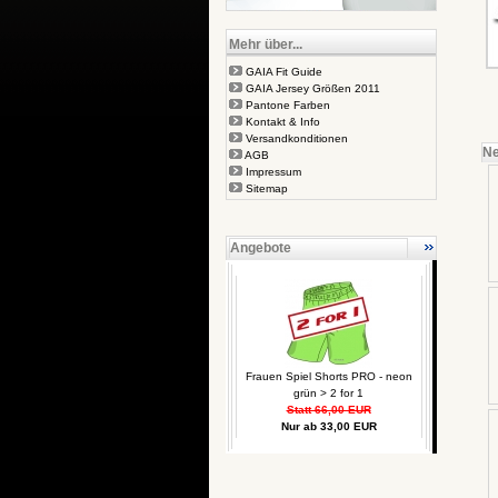
Mehr über...
GAIA Fit Guide
GAIA Jersey Größen 2011
Pantone Farben
Kontakt & Info
Versandkonditionen
Ne
AGB
Impressum
Sitemap
Angebote
Frauen Spiel Shorts PRO - neon
grün > 2 for 1
Statt 66,00 EUR
Nur ab 33,00 EUR