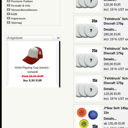
Pantone Farben
120,00 EUR
Kontakt & Info
incl. 19 % UST ex
Versandkonditionen
AGB
Impressum
`Fehldruck´ Schu
Sitemap
Discraft 175g
Details...
280,00 EUR
Angebote
incl. 19 % UST ex
`Fehldruck´ Schu
Discraft 175g
Details...
200,00 EUR
GAIA Playing Cap (mesh) -
incl. 19 % UST ex
rot/weiß
Statt 15,00 EUR
`Fehldruck´ Schu
Nur 9,90 EUR
Discraft 175g
Details...
120,00 EUR
incl. 19 % UST ex
J*Star Soft 145g
15x
Details...
ab 135,45 EUR