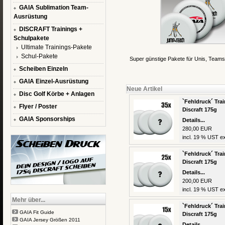
GAIA Sublimation Team-
Ausrüstung
DISCRAFT Trainings +
Schulpakete
Ultimate Trainings-Pakete
Schul-Pakete
Super günstige Pakete für Unis, Teams
Scheiben Einzeln
GAIA Einzel-Ausrüstung
Neue Artikel
Disc Golf Körbe + Anlagen
`Fehldruck´ Trai
Flyer / Poster
Discraft 175g
GAIA Sponsorships
Details...
280,00 EUR
incl. 19 % UST ex
`Fehldruck´ Trai
Discraft 175g
Details...
200,00 EUR
incl. 19 % UST ex
Mehr über...
`Fehldruck´ Trai
GAIA Fit Guide
Discraft 175g
GAIA Jersey Größen 2011
Details...