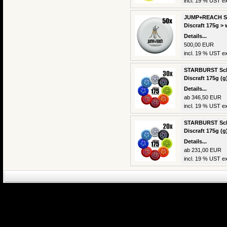
incl. 19 % UST ex
JUMP+REACH Sch
Discraft 175g > 
Details...
500,00 EUR
incl. 19 % UST ex
STARBURST Schu
Discraft 175g (g
Details...
ab 346,50 EUR
incl. 19 % UST ex
STARBURST Schu
Discraft 175g (g
Details...
ab 231,00 EUR
incl. 19 % UST ex
eCommerce Engin
P