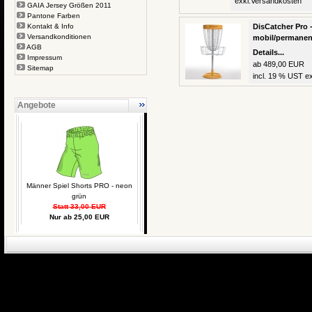
exkl.
Versandkosten
GAIA Jersey Größen 2011
Pantone Farben
Kontakt & Info
DisCatcher Pro -
Versandkonditionen
mobil/permanen
AGB
Details...
Impressum
ab 489,00 EUR
Sitemap
incl. 19 % UST ex
Angebote
Männer Spiel Shorts PRO - neon
grün
Statt 33,00 EUR
Nur ab 25,00 EUR
eCommerce Engin
P