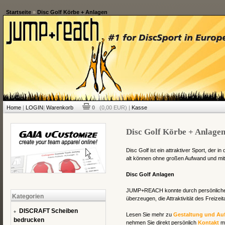
Startseite
»
Disc Golf Körbe + Anlagen
Home
|
LOGIN
|
Warenkorb
0
(0,00 EUR) |
Kasse
Disc Golf Körbe + Anlage
Disc Golf ist ein attraktiver Sport, der 
alt können ohne großen Aufwand und mi
Disc Golf Anlagen
JUMP+REACH konnte durch persönliches
Kategorien
überzeugen, die Attraktivität des Freizei
DISCRAFT Scheiben
Lesen Sie mehr zu
Gestaltung und Au
bedrucken
nehmen Sie direkt persönlich
Kontakt
mi