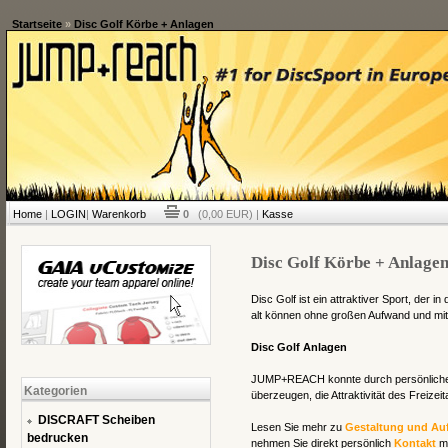
Startseite
»
Disc Golf Körbe + Anlagen
Home
|
LOGIN
|
Warenkorb
0
(0,00 EUR) |
Kasse
Disc Golf Körbe + Anlage
Disc Golf ist ein attraktiver Sport, der 
alt können ohne großen Aufwand und mi
Disc Golf Anlagen
JUMP+REACH konnte durch persönliches
Kategorien
überzeugen, die Attraktivität des Freizei
DISCRAFT Scheiben
Lesen Sie mehr zu
Gestaltung und Au
bedrucken
nehmen Sie direkt persönlich
Kontakt
mi