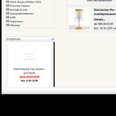
exkl.
Versandkosten
GAIA Jersey Größen 2011
Pantone Farben
Kontakt & Info
DisCatcher Pro -
Versandkonditionen
mobil/permanen
AGB
Details...
Impressum
ab 489,00 EUR
Sitemap
incl. 19 % UST ex
Angebote
GAIA Playing Cap (mesh) -
grün/weiß
Statt 15,00 EUR
Nur 9,90 EUR
eCommerce Engin
P