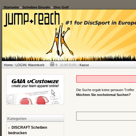
Startseite
»
Scheiben Einzeln
»
Disc Golf
Home
|
LOGIN
|
Warenkorb
0
(0,00 EUR) |
Kasse
Die Suche ergab keine genauen Treffer.
Möchten Sie nocheinmal Suchen?
Kategorien
DISCRAFT Scheiben
bedrucken