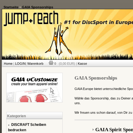
Startseite
»
GAIA Sponsorships
Home
|
LOGIN
|
Warenkorb
0
(0,00 EUR) |
Kasse
GAIA Sponsorships
GAIA Europe bietet unterschiedliche Spon
Wähle das Sponsorship, das zu Deiner a
uns.
Wir freuen uns schon darauf, von Dir zu
Kategorien
DISCRAFT Scheiben
GAIA Spirit Spo
bedrucken