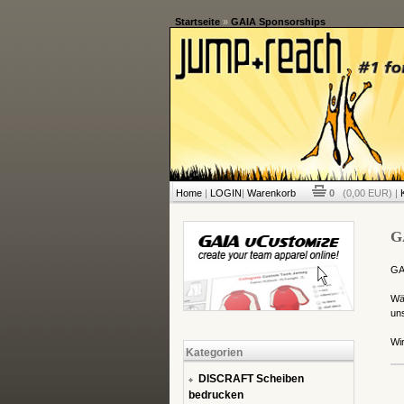
Startseite
»
GAIA Sponsorships
Home
|
LOGIN
|
Warenkorb
0
(0,00 EUR) |
G
GAI
Wäh
un
Wir
Kategorien
DISCRAFT Scheiben
bedrucken