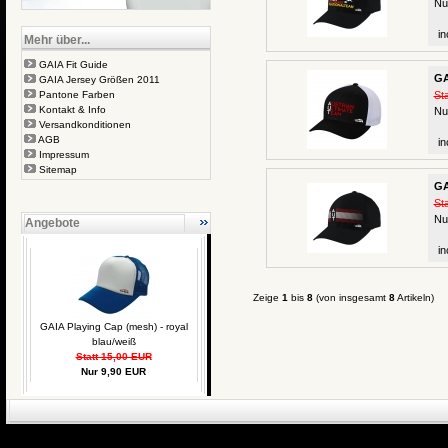
Nu
in
Mehr über...
GAIA Fit Guide
GA
GAIA Jersey Größen 2011
Pantone Farben
St
Kontakt & Info
Nu
Versandkonditionen
AGB
in
Impressum
Sitemap
GA
St
Nu
Angebote
in
Zeige
1
bis
8
(von insgesamt
8
Artikeln)
GAIA Playing Cap (mesh) - royal
blau/weiß
Statt 15,00 EUR
Nur 9,90 EUR
eCommerce Engin