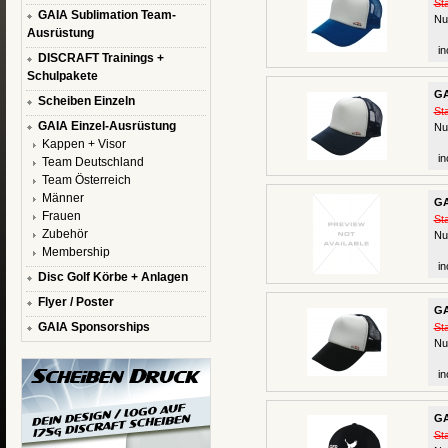
St
GAIA Sublimation Team-
Nu
Ausrüstung
in
DISCRAFT Trainings +
Schulpakete
GA
Scheiben Einzeln
St
GAIA Einzel-Ausrüstung
Nu
Kappen + Visor
in
Team Deutschland
Team Österreich
Männer
GA
Frauen
St
Zubehör
Nu
Membership
in
Disc Golf Körbe + Anlagen
Flyer / Poster
GA
GAIA Sponsorships
St
Nu
in
GA
St