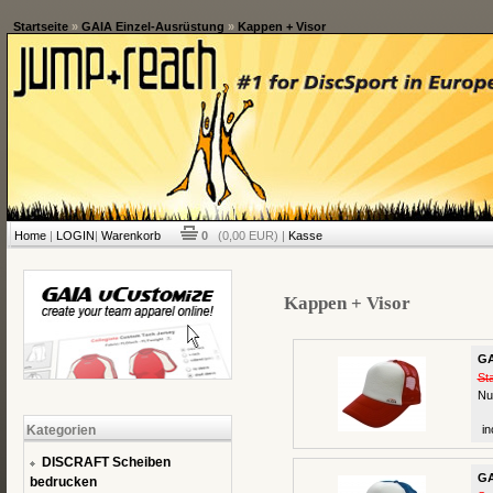
Startseite
»
GAIA Einzel-Ausrüstung
»
Kappen + Visor
Home
|
LOGIN
|
Warenkorb
0
(0,00 EUR) |
Kasse
Kappen + Visor
GA
St
Nu
Kategorien
in
DISCRAFT Scheiben
GA
bedrucken