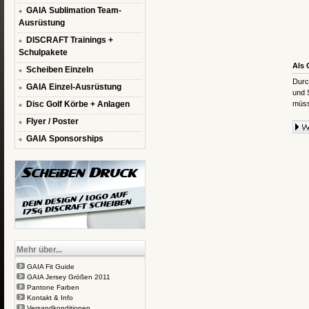
GAIA Sublimation Team-
Ausrüstung
DISCRAFT Trainings +
Schulpakete
Als 
Scheiben Einzeln
Durc
GAIA Einzel-Ausrüstung
und 
Disc Golf Körbe + Anlagen
müss
Flyer / Poster
GAIA Sponsorships
Mehr über...
GAIA Fit Guide
GAIA Jersey Größen 2011
Pantone Farben
Kontakt & Info
Versandkonditionen