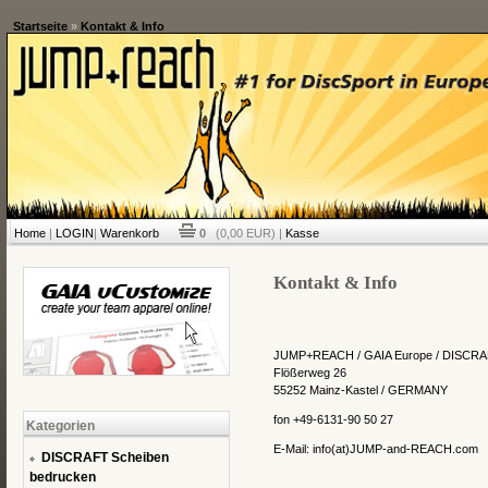
Startseite
»
Kontakt & Info
Home
|
LOGIN
|
Warenkorb
0
(0,00 EUR) |
Kasse
Kontakt & Info
JUMP+REACH / GAIA Europe / DISCRA
Flößerweg 26
55252 Mainz-Kastel / GERMANY
fon +49-6131-90 50 27
Kategorien
E-Mail: info(at)JUMP-and-REACH.com
DISCRAFT Scheiben
bedrucken