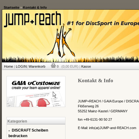
Startseite
»
Kontakt & Info
Home
|
LOGIN
|
Warenkorb
0
(0,00 EUR) |
Kasse
Kontakt & Info
JUMP+REACH / GAIA Europe / DISCRA
Flößerweg 26
55252 Mainz-Kastel / GERMANY
fon +49-6131-90 50 27
Kategorien
E-Mail: info(at)JUMP-and-REACH.com
DISCRAFT Scheiben
bedrucken